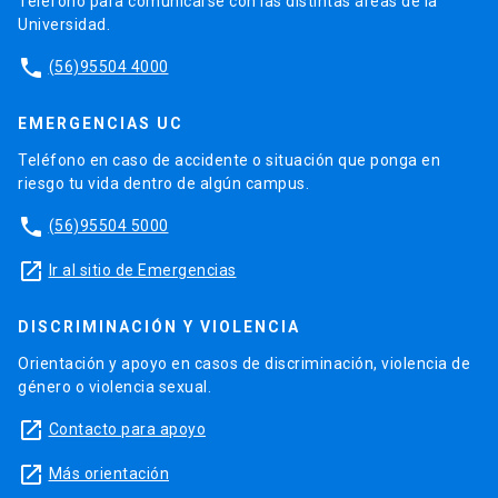
Teléfono para comunicarse con las distintas áreas de la
Universidad.
phone
(56)95504 4000
EMERGENCIAS UC
Teléfono en caso de accidente o situación que ponga en
riesgo tu vida dentro de algún campus.
phone
(56)95504 5000
launch
Ir al sitio de Emergencias
DISCRIMINACIÓN Y VIOLENCIA
Orientación y apoyo en casos de discriminación, violencia de
género o violencia sexual.
launch
Contacto para apoyo
launch
Más orientación