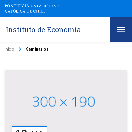
Instituto de Economía
keyboard_arrow_right
Inicio
Seminarios