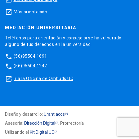
launch
Más orientación
MEDIACIÓN UNIVERSITARIA
Teléfonos para orientación y consejo si se ha vulnerado
alguno de tus derechos en la universidad.
phone
(56)95504 1691
phone
(56)95504 1247
launch
Ir a la Oficina de Ombuds UC
Diseño y desarrollo:
Urantiacos
Asesoría:
Dirección Digital
, Prorrectoría
Utilizando el
Kit Digital UC