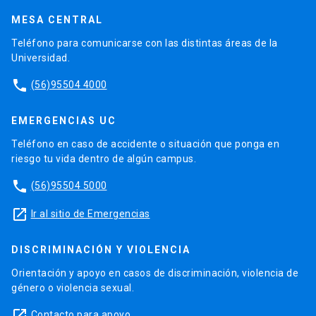
MESA CENTRAL
Teléfono para comunicarse con las distintas áreas de la
Universidad.
phone
(56)95504 4000
EMERGENCIAS UC
Teléfono en caso de accidente o situación que ponga en
riesgo tu vida dentro de algún campus.
phone
(56)95504 5000
launch
Ir al sitio de Emergencias
DISCRIMINACIÓN Y VIOLENCIA
Orientación y apoyo en casos de discriminación, violencia de
género o violencia sexual.
launch
Contacto para apoyo