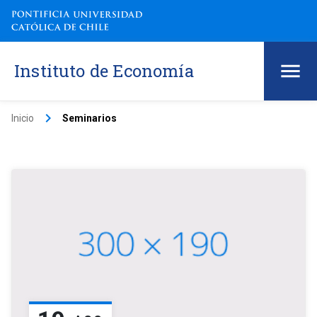
Instituto de Economía
keyboard_arrow_right
Inicio
Seminarios