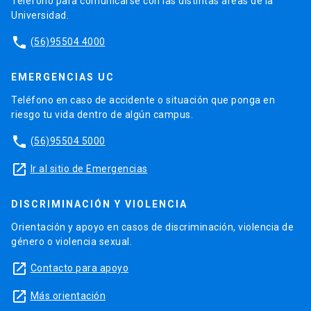
Teléfono para comunicarse con las distintas áreas de la
Universidad.
phone
(56)95504 4000
EMERGENCIAS UC
Teléfono en caso de accidente o situación que ponga en
riesgo tu vida dentro de algún campus.
phone
(56)95504 5000
launch
Ir al sitio de Emergencias
DISCRIMINACIÓN Y VIOLENCIA
Orientación y apoyo en casos de discriminación, violencia de
género o violencia sexual.
launch
Contacto para apoyo
launch
Más orientación