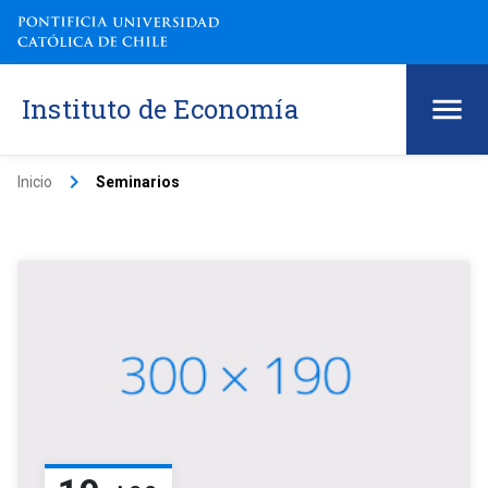
Instituto de Economía
keyboard_arrow_right
Inicio
Seminarios