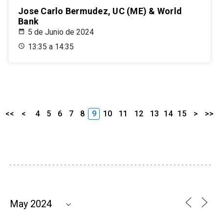
Jose Carlo Bermudez, UC (ME) & World
Bank
5 de Junio de 2024
13:35 a 14:35
<<
<
4
5
6
7
8
9
10
11
12
13
14
15
>
>>