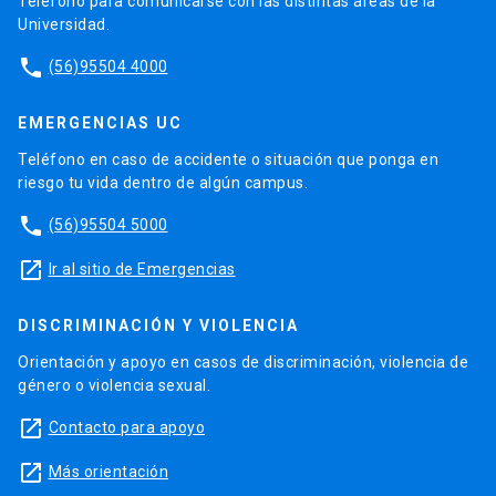
Teléfono para comunicarse con las distintas áreas de la
Universidad.
phone
(56)95504 4000
EMERGENCIAS UC
Teléfono en caso de accidente o situación que ponga en
riesgo tu vida dentro de algún campus.
phone
(56)95504 5000
launch
Ir al sitio de Emergencias
DISCRIMINACIÓN Y VIOLENCIA
Orientación y apoyo en casos de discriminación, violencia de
género o violencia sexual.
launch
Contacto para apoyo
launch
Más orientación