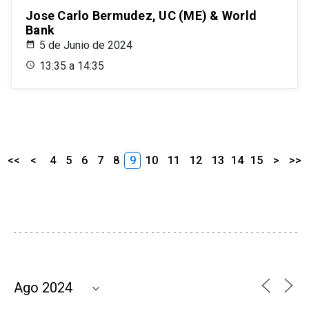
Jose Carlo Bermudez, UC (ME) & World
Bank
5 de Junio de 2024
13:35 a 14:35
<<
<
4
5
6
7
8
9
10
11
12
13
14
15
>
>>