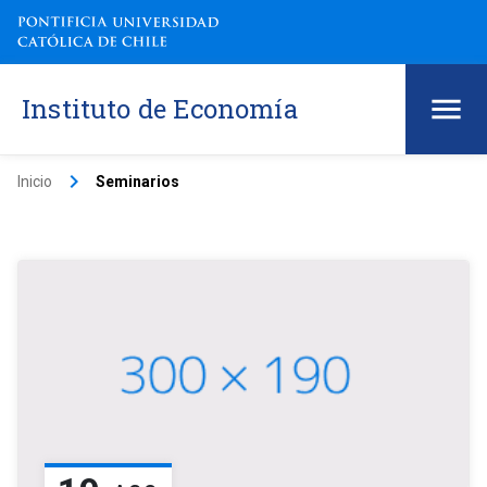
Instituto de Economía
keyboard_arrow_right
Inicio
Seminarios