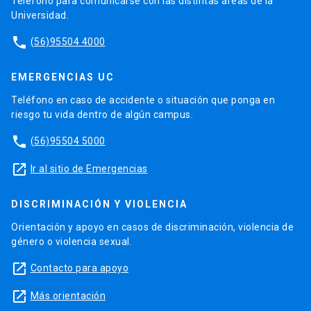
Teléfono para comunicarse con las distintas áreas de la
Universidad.
phone
(56)95504 4000
EMERGENCIAS UC
Teléfono en caso de accidente o situación que ponga en
riesgo tu vida dentro de algún campus.
phone
(56)95504 5000
launch
Ir al sitio de Emergencias
DISCRIMINACIÓN Y VIOLENCIA
Orientación y apoyo en casos de discriminación, violencia de
género o violencia sexual.
launch
Contacto para apoyo
launch
Más orientación