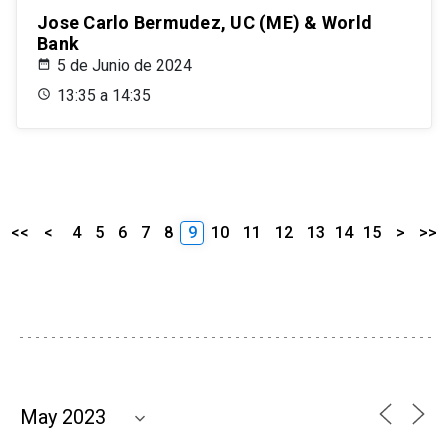
Jose Carlo Bermudez, UC (ME) & World
Bank
5 de Junio de 2024
13:35 a 14:35
<<
<
4
5
6
7
8
9
10
11
12
13
14
15
>
>>