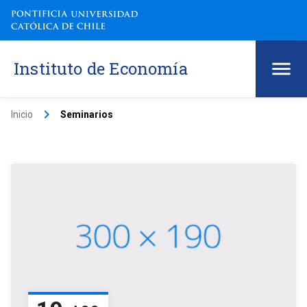
Instituto de Economía
keyboard_arrow_right
Inicio
Seminarios