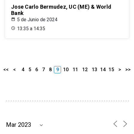
Jose Carlo Bermudez, UC (ME) & World
Bank
5 de Junio de 2024
13:35 a 14:35
<<
<
4
5
6
7
8
9
10
11
12
13
14
15
>
>>