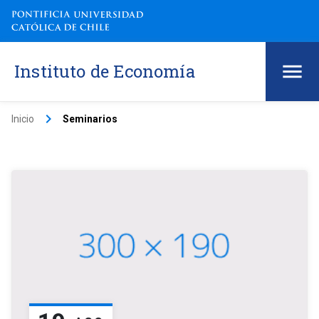
Instituto de Economía
keyboard_arrow_right
Inicio
Seminarios