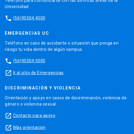
Teléfono para comunicarse con las distintas áreas de la
Universidad.
phone
(56)95504 4000
EMERGENCIAS UC
Teléfono en caso de accidente o situación que ponga en
riesgo tu vida dentro de algún campus.
phone
(56)95504 5000
launch
Ir al sitio de Emergencias
DISCRIMINACIÓN Y VIOLENCIA
Orientación y apoyo en casos de discriminación, violencia de
género o violencia sexual.
launch
Contacto para apoyo
launch
Más orientación