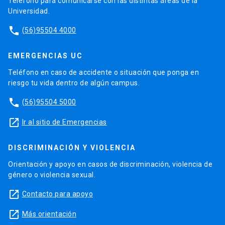
Teléfono para comunicarse con las distintas áreas de la
Universidad.
phone
(56)95504 4000
EMERGENCIAS UC
Teléfono en caso de accidente o situación que ponga en
riesgo tu vida dentro de algún campus.
phone
(56)95504 5000
launch
Ir al sitio de Emergencias
DISCRIMINACIÓN Y VIOLENCIA
Orientación y apoyo en casos de discriminación, violencia de
género o violencia sexual.
launch
Contacto para apoyo
launch
Más orientación