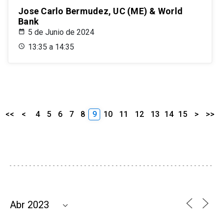
Jose Carlo Bermudez, UC (ME) & World
Bank
5 de Junio de 2024
13:35 a 14:35
<<
<
4
5
6
7
8
9
10
11
12
13
14
15
>
>>