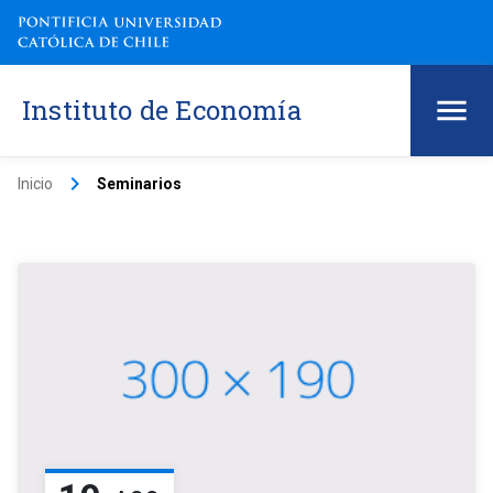
Instituto de Economía
keyboard_arrow_right
Inicio
Seminarios