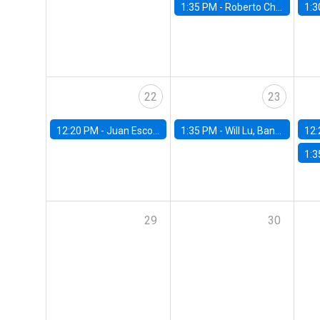
1:35 PM -
Roberto Chang, Rutgers University
1:3
22
23
12:20 PM -
Juan Escobar, Universidad de Chile
1:35 PM -
Will Lu, Banco Central de Chile
12:
1:3
29
30