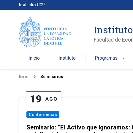
Ir al sitio UC
Institut
Facultad de Eco
Inicio
Instituto
Programas
arrow_drop_down
keyboard_arrow_right
Inicio
Seminarios
19
AGO
Conferencias
Seminario: “El Activo que Ignoramos: