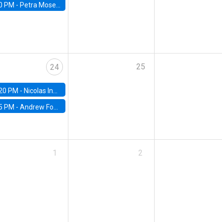
0 PM -
Petra Moser, NYU Stern
25
24
20 PM -
Nicolas Inostroza, Rotman School of Management, University of Toronto
5 PM -
Andrew Foster, Brown University
1
2