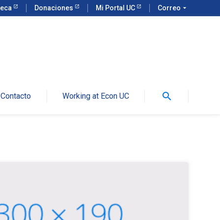
teca
Donaciones
Mi Portal UC
Correo
arrow_drop_down
search
Contacto
Working at Econ UC