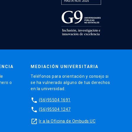
ENCIA
MEDIACIÓN UNIVERSITARIA
de
Teléfonos para orientación y consejo si
énero o
se ha vulnerado alguno de tus derechos
en la universidad.
phone
(56)95504 1691
phone
(56)95504 1247
launch
Ir a la Oficina de Ombuds UC