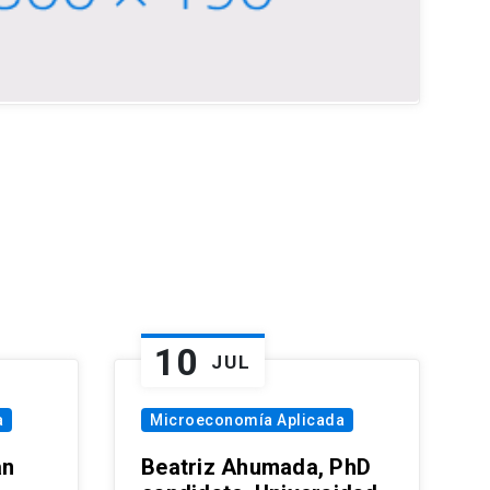
10
JUL
a
Microeconomía Aplicada
an
Beatriz Ahumada, PhD