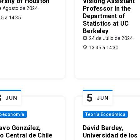
ersity of Houston
Visiting Assistant
Professor in the
e Agosto de 2024
Department of
35 a 14:35
Statistics at UC
Berkeley
24 de Julio de 2024
13:35 a 14:30
8
5
JUN
JUN
oeconomía
Teoría Económica
avo González,
David Bardey,
o Central de Chile
Universidad de los