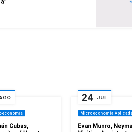
ia”
24
AGO
JUL
oeconomía
Microeconomía Aplicad
án Cubas,
Evan Munro, Neym