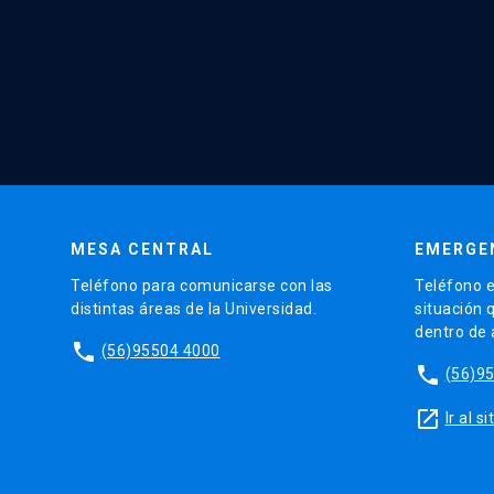
MESA CENTRAL
EMERGE
Teléfono para comunicarse con las
Teléfono e
distintas áreas de la Universidad.
situación 
dentro de
phone
(56)95504 4000
phone
(56)9
launch
Ir al 