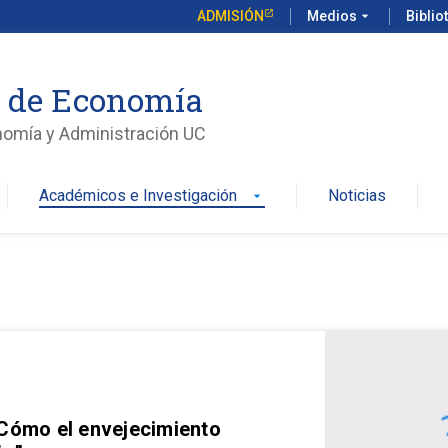
ADMISIÓN
Medios
arrow_drop_down
Biblio
o de Economía
nomía y Administración UC
Académicos e Investigación
Noticias
arrow_drop_down
 Cómo el envejecimiento