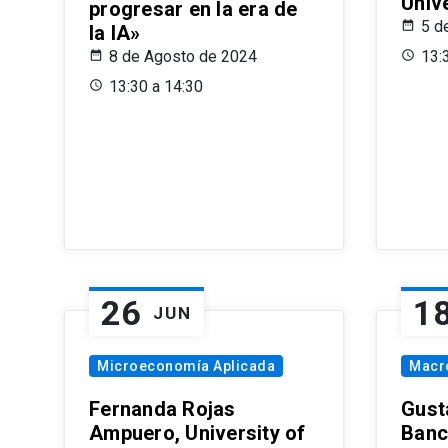
Univ
progresar en la era de
5 d
la IA»
8 de Agosto de 2024
13:
13:30 a 14:30
26
1
JUN
Microeconomía Aplicada
Macr
Fernanda Rojas
Gust
Ampuero, University of
Banc