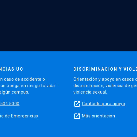
NCIAS UC
DISCRIMINACIÓN Y VIOL
n caso de accidente o
Orientación y apoyo en casos 
que ponga en riesgo tu vida
discriminación, violencia de g
 algún campus.
violencia sexual.
launch
5504 5000
Contacto para apoyo
launch
sitio de Emergencias
Más orientación