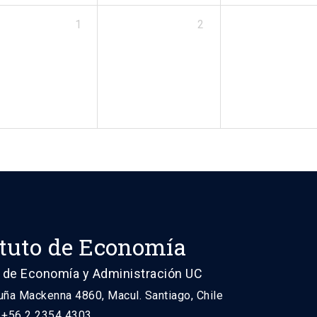
1
2
ituto de Economía
 de Economía y Administración UC
uña Mackenna 4860, Macul. Santiago, Chile
: +56 2 2354 4303