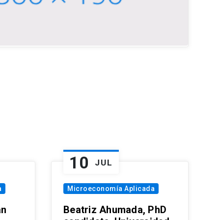
10
JUL
a
Microeconomía Aplicada
an
Beatriz Ahumada, PhD