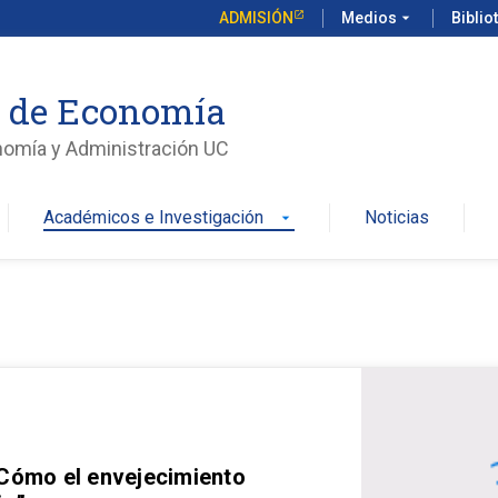
ADMISIÓN
Medios
arrow_drop_down
Biblio
o de Economía
nomía y Administración UC
Académicos e Investigación
Noticias
arrow_drop_down
 Cómo el envejecimiento