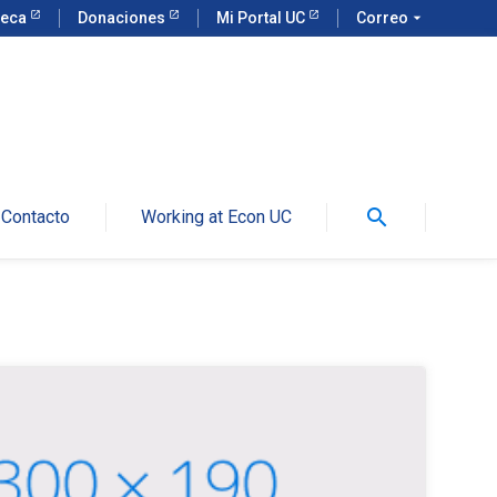
teca
Donaciones
Mi Portal UC
Correo
arrow_drop_down
search
Contacto
Working at Econ UC