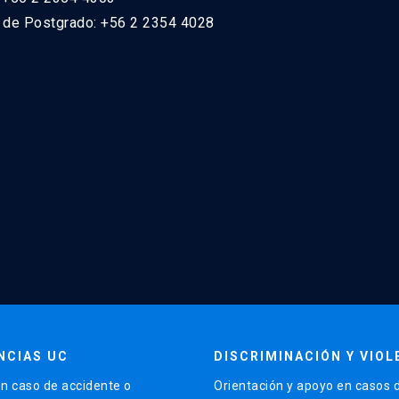
n de Postgrado: +56 2 2354 4028
NCIAS UC
DISCRIMINACIÓN Y VIOL
n caso de accidente o
Orientación y apoyo en casos 