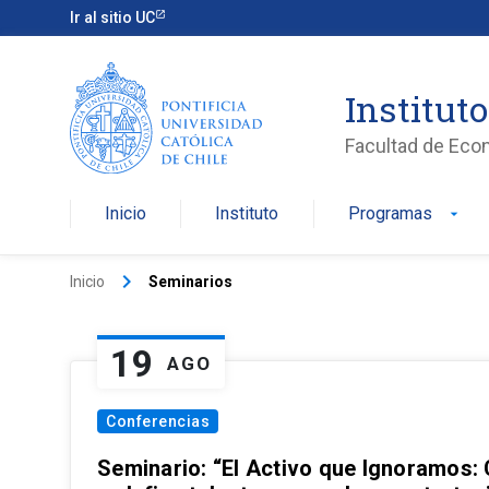
Ir al sitio UC
Institut
Facultad de Eco
Inicio
Instituto
Programas
arrow_drop_down
keyboard_arrow_right
Inicio
Seminarios
19
AGO
Conferencias
Seminario: “El Activo que Ignoramos: