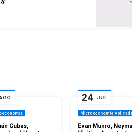
ia”
24
AGO
JUL
oeconomía
Microeconomía Aplicad
án Cubas,
Evan Munro, Neym