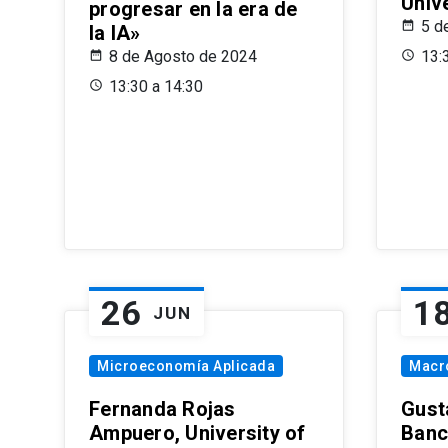
Univ
progresar en la era de
5 d
la IA»
8 de Agosto de 2024
13:
13:30 a 14:30
26
1
JUN
Microeconomía Aplicada
Macr
Fernanda Rojas
Gust
Ampuero, University of
Banc