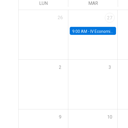
LUN
MAR
26
27
9:00 AM -
IV Economics Alumni Workshop
2
3
9
10