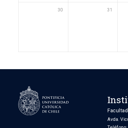
30
31
Inst
Facultad
Avda. Vic
Teléfono