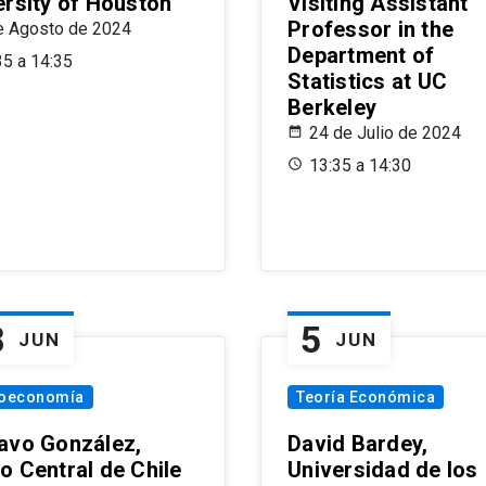
ersity of Houston
Visiting Assistant
Professor in the
e Agosto de 2024
Department of
35 a 14:35
Statistics at UC
Berkeley
24 de Julio de 2024
13:35 a 14:30
8
5
JUN
JUN
oeconomía
Teoría Económica
avo González,
David Bardey,
o Central de Chile
Universidad de los