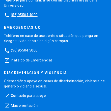
Teléfono para comunicarse con las distintas áreas de la
Universidad.
phone
(56)95504 4000
EMERGENCIAS UC
Teléfono en caso de accidente o situación que ponga en
riesgo tu vida dentro de algún campus.
phone
(56)95504 5000
launch
Ir al sitio de Emergencias
DISCRIMINACIÓN Y VIOLENCIA
Orientación y apoyo en casos de discriminación, violencia de
género o violencia sexual.
launch
Contacto para apoyo
launch
Más orientación