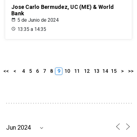
Jose Carlo Bermudez, UC (ME) & World
Bank
5 de Junio de 2024
13:35 a 14:35
<<
<
4
5
6
7
8
9
10
11
12
13
14
15
>
>>