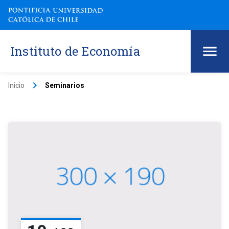
Instituto de Economía
keyboard_arrow_right
Inicio
Seminarios