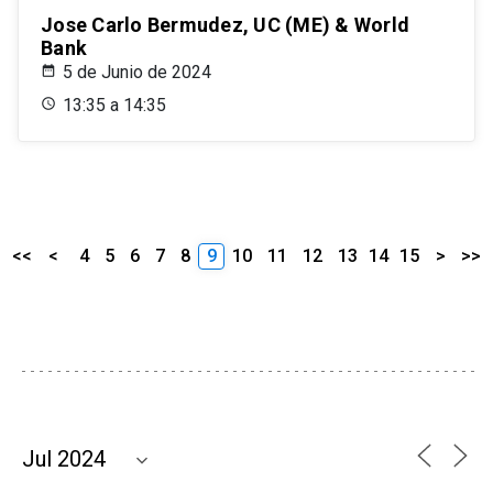
Jose Carlo Bermudez, UC (ME) & World
Bank
5 de Junio de 2024
13:35 a 14:35
<<
<
4
5
6
7
8
9
10
11
12
13
14
15
>
>>