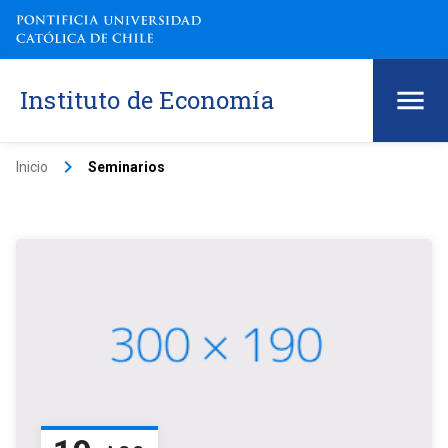
Instituto de Economía
keyboard_arrow_right
Inicio
Seminarios