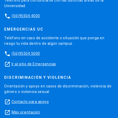
Teléfono para comunicarse con las distintas áreas de la
Universidad.
phone
(56)95504 4000
EMERGENCIAS UC
Teléfono en caso de accidente o situación que ponga en
riesgo tu vida dentro de algún campus.
phone
(56)95504 5000
launch
Ir al sitio de Emergencias
DISCRIMINACIÓN Y VIOLENCIA
Orientación y apoyo en casos de discriminación, violencia de
género o violencia sexual.
launch
Contacto para apoyo
launch
Más orientación