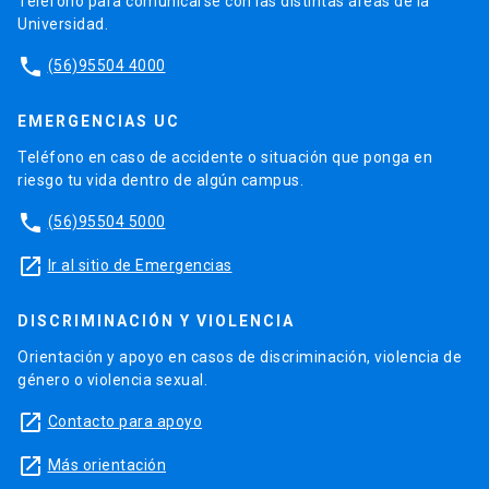
Teléfono para comunicarse con las distintas áreas de la
Universidad.
phone
(56)95504 4000
EMERGENCIAS UC
Teléfono en caso de accidente o situación que ponga en
riesgo tu vida dentro de algún campus.
phone
(56)95504 5000
launch
Ir al sitio de Emergencias
DISCRIMINACIÓN Y VIOLENCIA
Orientación y apoyo en casos de discriminación, violencia de
género o violencia sexual.
launch
Contacto para apoyo
launch
Más orientación