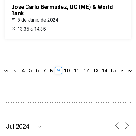
Jose Carlo Bermudez, UC (ME) & World
Bank
5 de Junio de 2024
13:35 a 14:35
<<
<
4
5
6
7
8
9
10
11
12
13
14
15
>
>>