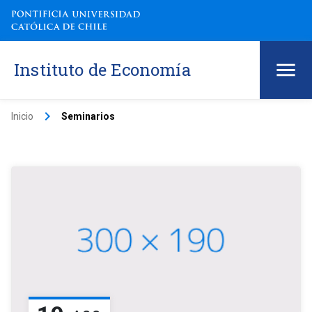
Instituto de Economía
keyboard_arrow_right
Inicio
Seminarios