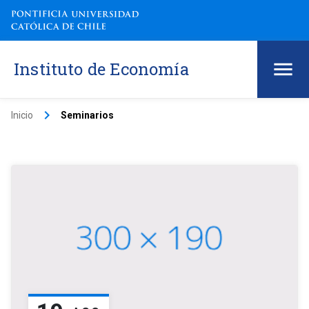
Instituto de Economía
keyboard_arrow_right
Inicio
Seminarios