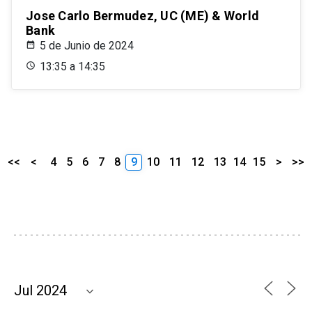
Jose Carlo Bermudez, UC (ME) & World
Bank
5 de Junio de 2024
13:35 a 14:35
<<
<
4
5
6
7
8
9
10
11
12
13
14
15
>
>>