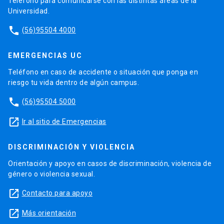
Teléfono para comunicarse con las distintas áreas de la
Universidad.
phone
(56)95504 4000
EMERGENCIAS UC
Teléfono en caso de accidente o situación que ponga en
riesgo tu vida dentro de algún campus.
phone
(56)95504 5000
launch
Ir al sitio de Emergencias
DISCRIMINACIÓN Y VIOLENCIA
Orientación y apoyo en casos de discriminación, violencia de
género o violencia sexual.
launch
Contacto para apoyo
launch
Más orientación