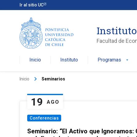
Ir al sitio UC
Institut
Facultad de Eco
Inicio
Instituto
Programas
arrow_drop_down
keyboard_arrow_right
Inicio
Seminarios
19
AGO
Conferencias
Seminario: “El Activo que Ignoramos: