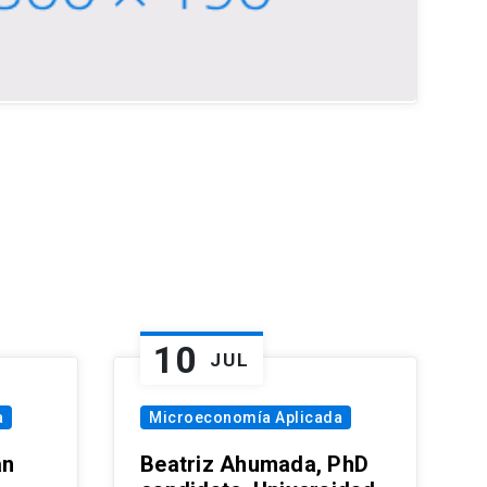
10
JUL
a
Microeconomía Aplicada
an
Beatriz Ahumada, PhD