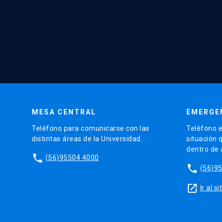
MESA CENTRAL
EMERGE
Teléfono para comunicarse con las
Teléfono e
distintas áreas de la Universidad.
situación 
dentro de
phone
(56)95504 4000
phone
(56)9
launch
Ir al 