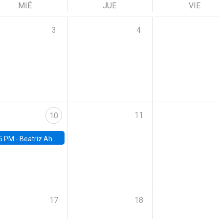
MIÉ
JUE
VIE
3
4
11
10
5 PM -
Beatriz Ahumada, PhD candidate, Universidad de Pittsburgh
17
18