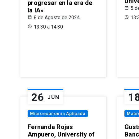
Univ
progresar en la era de
5 d
la IA»
8 de Agosto de 2024
13:
13:30 a 14:30
26
1
JUN
Microeconomía Aplicada
Macr
Fernanda Rojas
Gust
Ampuero, University of
Banc