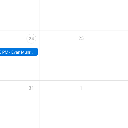
25
24
5 PM -
Evan Munro, Neyman Visiting Assistant Professor in the Department of Statistics at UC Berkeley
31
1