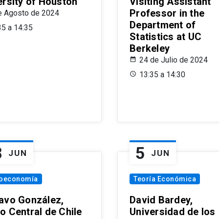
ersity of Houston
Visiting Assistant
Professor in the
e Agosto de 2024
Department of
35 a 14:35
Statistics at UC
Berkeley
24 de Julio de 2024
13:35 a 14:30
8
5
JUN
JUN
oeconomía
Teoría Económica
avo González,
David Bardey,
o Central de Chile
Universidad de los