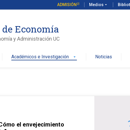
ADMISIÓN
Medios
arrow_drop_down
Biblio
o de Economía
nomía y Administración UC
Académicos e Investigación
Noticias
arrow_drop_down
 Cómo el envejecimiento