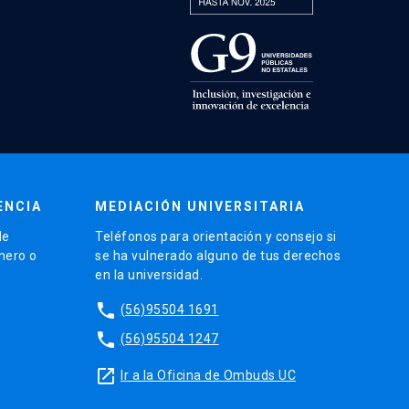
ENCIA
MEDIACIÓN UNIVERSITARIA
de
Teléfonos para orientación y consejo si
énero o
se ha vulnerado alguno de tus derechos
en la universidad.
phone
(56)95504 1691
phone
(56)95504 1247
launch
Ir a la Oficina de Ombuds UC