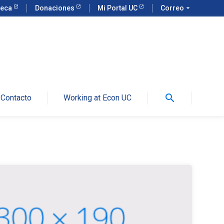
teca
Donaciones
Mi Portal UC
Correo
arrow_drop_down
search
Contacto
Working at Econ UC