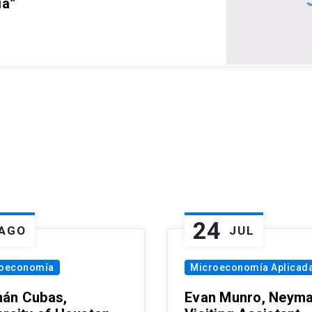
ia”
24
AGO
JUL
oeconomía
Microeconomía Aplicad
án Cubas,
Evan Munro, Neym