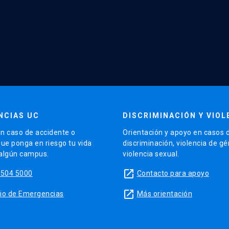
NCIAS UC
DISCRIMINACIÓN Y VIOL
n caso de accidente o
Orientación y apoyo en casos 
que ponga en riesgo tu vida
discriminación, violencia de g
 algún campus.
violencia sexual.
launch
5504 5000
Contacto para apoyo
launch
sitio de Emergencias
Más orientación