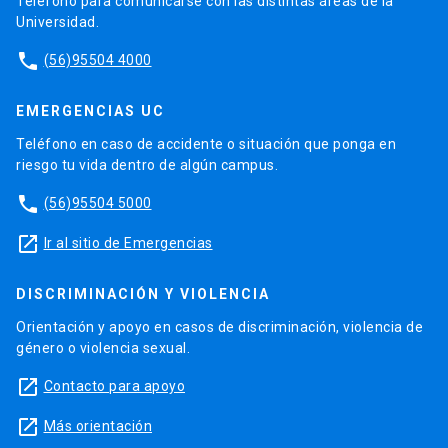
Teléfono para comunicarse con las distintas áreas de la
Universidad.
phone
(56)95504 4000
EMERGENCIAS UC
Teléfono en caso de accidente o situación que ponga en
riesgo tu vida dentro de algún campus.
phone
(56)95504 5000
launch
Ir al sitio de Emergencias
DISCRIMINACIÓN Y VIOLENCIA
Orientación y apoyo en casos de discriminación, violencia de
género o violencia sexual.
launch
Contacto para apoyo
launch
Más orientación