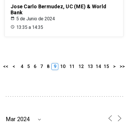
Jose Carlo Bermudez, UC (ME) & World
Bank
5 de Junio de 2024
13:35 a 14:35
<<
<
4
5
6
7
8
9
10
11
12
13
14
15
>
>>