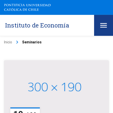
Instituto de Economía
keyboard_arrow_right
Inicio
Seminarios