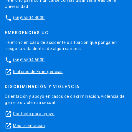
Teléfono para comunicarse con las distintas áreas de la
Universidad.
phone
(56)95504 4000
EMERGENCIAS UC
Teléfono en caso de accidente o situación que ponga en
riesgo tu vida dentro de algún campus.
phone
(56)95504 5000
launch
Ir al sitio de Emergencias
DISCRIMINACIÓN Y VIOLENCIA
Orientación y apoyo en casos de discriminación, violencia de
género o violencia sexual.
launch
Contacto para apoyo
launch
Más orientación