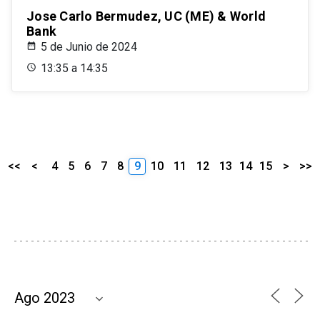
Jose Carlo Bermudez, UC (ME) & World
Bank
5 de Junio de 2024
13:35 a 14:35
<<
<
4
5
6
7
8
9
10
11
12
13
14
15
>
>>