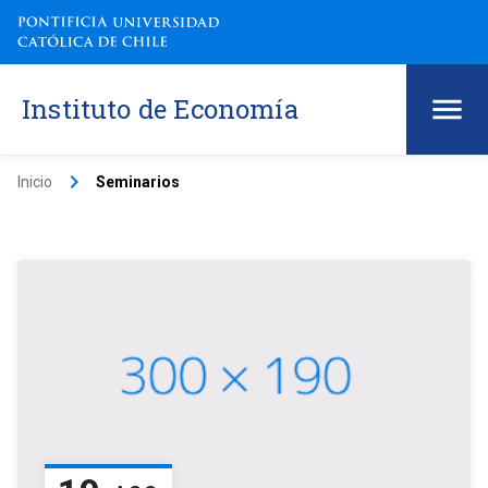
Instituto de Economía
keyboard_arrow_right
Inicio
Seminarios