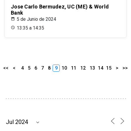
Jose Carlo Bermudez, UC (ME) & World
Bank
5 de Junio de 2024
13:35 a 14:35
<<
<
4
5
6
7
8
9
10
11
12
13
14
15
>
>>