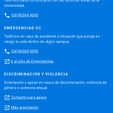
Teléfono para comunicarse con las distintas áreas de la
Universidad.
phone
(56)95504 4000
EMERGENCIAS UC
Teléfono en caso de accidente o situación que ponga en
riesgo tu vida dentro de algún campus.
phone
(56)95504 5000
launch
Ir al sitio de Emergencias
DISCRIMINACIÓN Y VIOLENCIA
Orientación y apoyo en casos de discriminación, violencia de
género o violencia sexual.
launch
Contacto para apoyo
launch
Más orientación