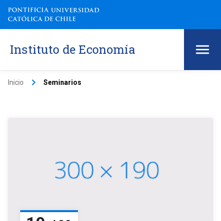
Instituto de Economía
keyboard_arrow_right
Inicio
Seminarios