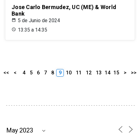
Jose Carlo Bermudez, UC (ME) & World
Bank
5 de Junio de 2024
13:35 a 14:35
<<
<
4
5
6
7
8
9
10
11
12
13
14
15
>
>>