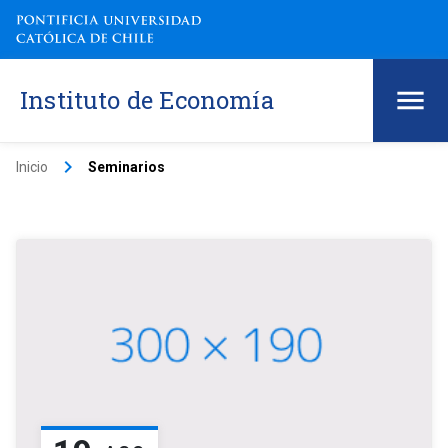
Instituto de Economía
keyboard_arrow_right
Inicio
Seminarios