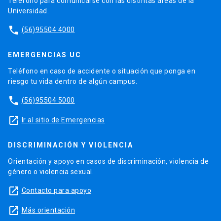
Teléfono para comunicarse con las distintas áreas de la
Universidad.
phone
(56)95504 4000
EMERGENCIAS UC
Teléfono en caso de accidente o situación que ponga en
riesgo tu vida dentro de algún campus.
phone
(56)95504 5000
launch
Ir al sitio de Emergencias
DISCRIMINACIÓN Y VIOLENCIA
Orientación y apoyo en casos de discriminación, violencia de
género o violencia sexual.
launch
Contacto para apoyo
launch
Más orientación