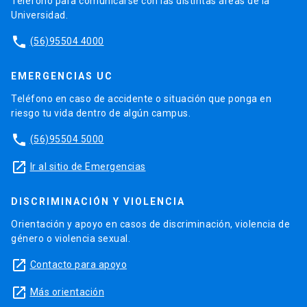
Teléfono para comunicarse con las distintas áreas de la
Universidad.
phone
(56)95504 4000
EMERGENCIAS UC
Teléfono en caso de accidente o situación que ponga en
riesgo tu vida dentro de algún campus.
phone
(56)95504 5000
launch
Ir al sitio de Emergencias
DISCRIMINACIÓN Y VIOLENCIA
Orientación y apoyo en casos de discriminación, violencia de
género o violencia sexual.
launch
Contacto para apoyo
launch
Más orientación