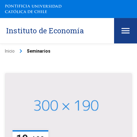
Instituto de Economía
keyboard_arrow_right
Inicio
Seminarios