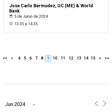
Jose Carlo Bermudez, UC (ME) & World
Bank
5 de Junio de 2024
13:35 a 14:35
<<
<
4
5
6
7
8
9
10
11
12
13
14
15
>
>>