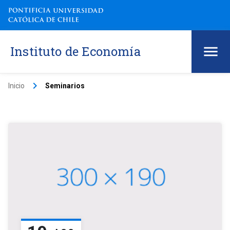
Instituto de Economía
keyboard_arrow_right
Inicio
Seminarios