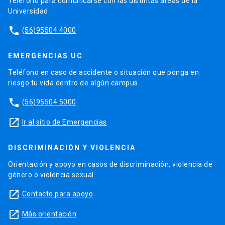
Teléfono para comunicarse con las distintas áreas de la
Universidad.
phone
(56)95504 4000
EMERGENCIAS UC
Teléfono en caso de accidente o situación que ponga en
riesgo tu vida dentro de algún campus.
phone
(56)95504 5000
launch
Ir al sitio de Emergencias
DISCRIMINACIÓN Y VIOLENCIA
Orientación y apoyo en casos de discriminación, violencia de
género o violencia sexual.
launch
Contacto para apoyo
launch
Más orientación