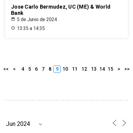
Jose Carlo Bermudez, UC (ME) & World
Bank
5 de Junio de 2024
13:35 a 14:35
<<
<
4
5
6
7
8
9
10
11
12
13
14
15
>
>>