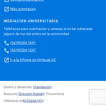
launch
Más orientación
MEDIACIÓN UNIVERSITARIA
Teléfonos para orientación y consejo si se ha vulnerado
alguno de tus derechos en la universidad.
phone
(56)95504 1691
phone
(56)95504 1247
launch
Ir a la Oficina de Ombuds UC
Diseño y desarrollo:
Urantiacos
Asesoría:
Dirección Digital
, Prorrectoría
Utilizando el
Kit Digital UC