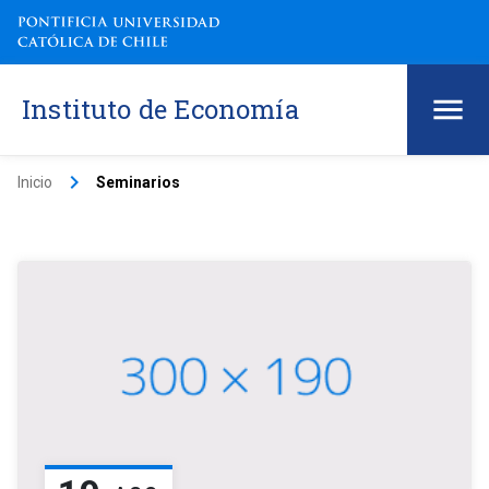
Instituto de Economía
keyboard_arrow_right
Inicio
Seminarios