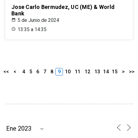
Jose Carlo Bermudez, UC (ME) & World
Bank
5 de Junio de 2024
13:35 a 14:35
<<
<
4
5
6
7
8
9
10
11
12
13
14
15
>
>>