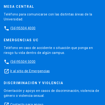
MESA CENTRAL
Teléfono para comunicarse con las distintas áreas de la
Universidad.
phone
(56)95504 4000
EMERGENCIAS UC
Teléfono en caso de accidente o situación que ponga en
riesgo tu vida dentro de algún campus.
phone
(56)95504 5000
launch
Ir al sitio de Emergencias
DISCRIMINACIÓN Y VIOLENCIA
Orientación y apoyo en casos de discriminación, violencia de
género o violencia sexual.
launch
Contacto para apoyo