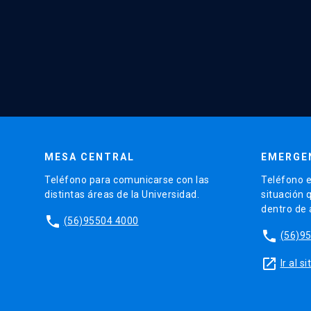
MESA CENTRAL
EMERGE
Teléfono para comunicarse con las
Teléfono e
distintas áreas de la Universidad.
situación 
dentro de
phone
(56)95504 4000
phone
(56)9
launch
Ir al 