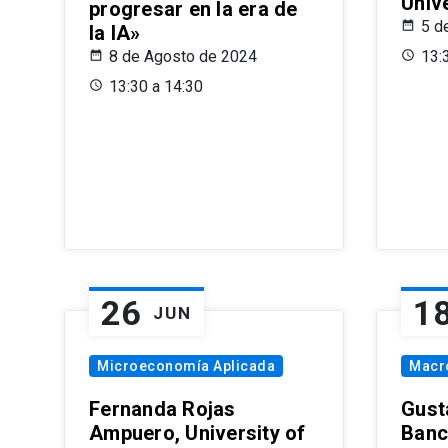
Univ
progresar en la era de
5 d
la IA»
8 de Agosto de 2024
13:
13:30 a 14:30
26
1
JUN
Microeconomía Aplicada
Macr
Fernanda Rojas
Gust
Ampuero, University of
Banc