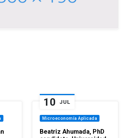
10
JUL
a
Microeconomía Aplicada
an
Beatriz Ahumada, PhD