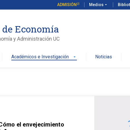
ADMISIÓN
Medios
arrow_drop_down
Biblio
o de Economía
nomía y Administración UC
Académicos e Investigación
Noticias
arrow_drop_down
 Cómo el envejecimiento