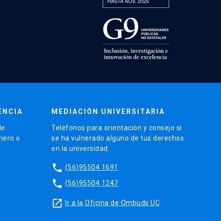
ENCIA
MEDIACIÓN UNIVERSITARIA
de
Teléfonos para orientación y consejo si
énero o
se ha vulnerado alguno de tus derechos
en la universidad.
phone
(56)95504 1691
phone
(56)95504 1247
launch
Ir a la Oficina de Ombuds UC