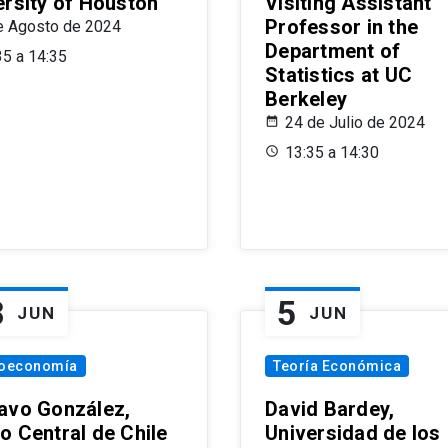
ersity of Houston
Visiting Assistant
Professor in the
e Agosto de 2024
Department of
35 a 14:35
Statistics at UC
Berkeley
24 de Julio de 2024
13:35 a 14:30
8
5
JUN
JUN
oeconomía
Teoría Económica
avo González,
David Bardey,
o Central de Chile
Universidad de los