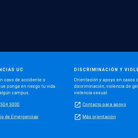
NCIAS UC
DISCRIMINACIÓN Y VIOL
n caso de accidente o
Orientación y apoyo en casos 
que ponga en riesgo tu vida
discriminación, violencia de g
 algún campus.
violencia sexual.
launch
5504 5000
Contacto para apoyo
launch
sitio de Emergencias
Más orientación