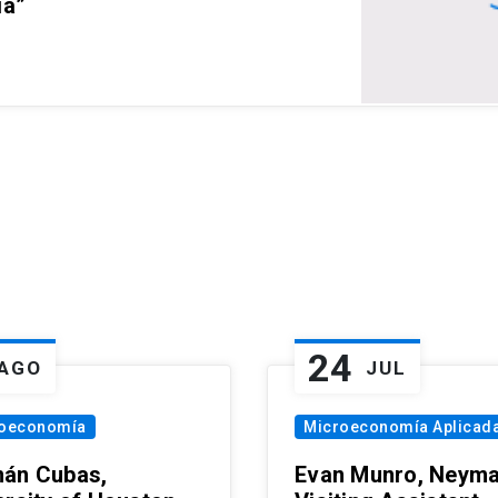
ia”
24
AGO
JUL
oeconomía
Microeconomía Aplicad
án Cubas,
Evan Munro, Neym