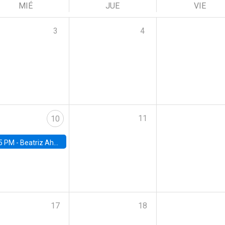
MIÉ
JUE
VIE
3
4
11
10
5 PM -
Beatriz Ahumada, PhD candidate, Universidad de Pittsburgh
17
18