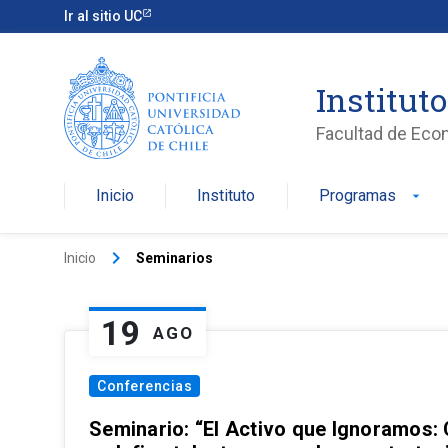
Ir al sitio UC
Institut
Facultad de Eco
Inicio
Instituto
Programas
arrow_drop_down
keyboard_arrow_right
Inicio
Seminarios
19
AGO
Conferencias
Seminario: “El Activo que Ignoramos: