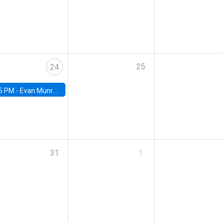
25
24
5 PM -
Evan Munro, Neyman Visiting Assistant Professor in the Department of Statistics at UC Berkeley
31
1