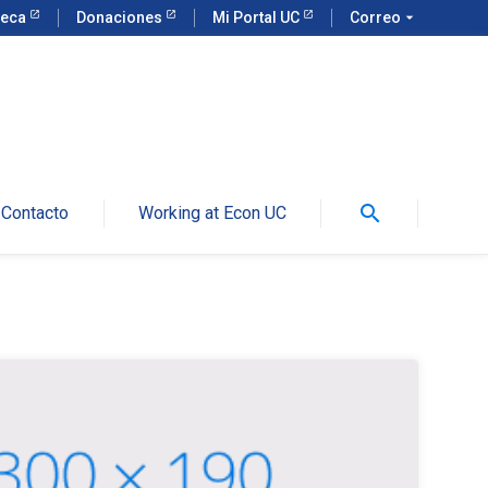
teca
Donaciones
Mi Portal UC
Correo
arrow_drop_down
search
Contacto
Working at Econ UC