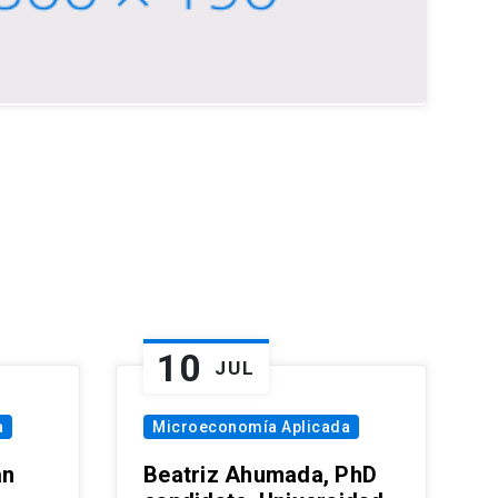
10
JUL
a
Microeconomía Aplicada
an
Beatriz Ahumada, PhD