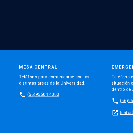
MESA CENTRAL
EMERGE
Teléfono para comunicarse con las
Teléfono e
distintas áreas de la Universidad.
situación 
dentro de
phone
(56)95504 4000
phone
(56)9
launch
Ir al 