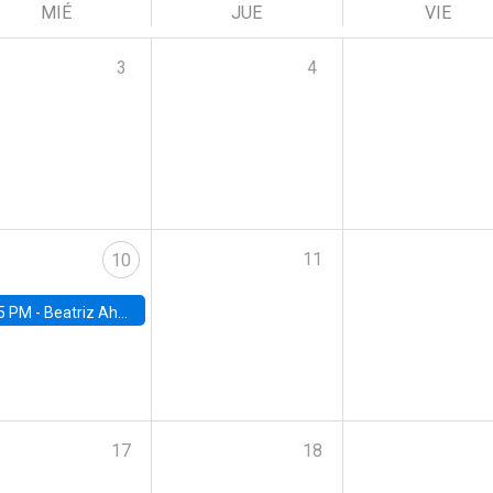
MIÉ
JUE
VIE
3
4
11
10
5 PM -
Beatriz Ahumada, PhD candidate, Universidad de Pittsburgh
17
18