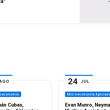
ia”
24
AGO
JUL
oeconomía
Microeconomía Aplicad
án Cubas,
Evan Munro, Neym