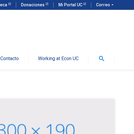
teca
Donaciones
Mi Portal UC
Correo
arrow_drop_down
search
Contacto
Working at Econ UC