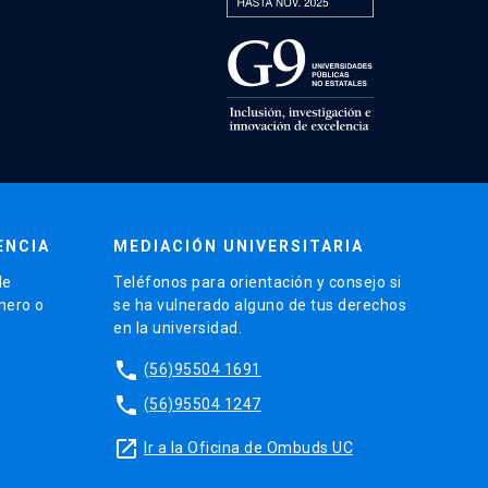
ENCIA
MEDIACIÓN UNIVERSITARIA
de
Teléfonos para orientación y consejo si
énero o
se ha vulnerado alguno de tus derechos
en la universidad.
phone
(56)95504 1691
phone
(56)95504 1247
launch
Ir a la Oficina de Ombuds UC