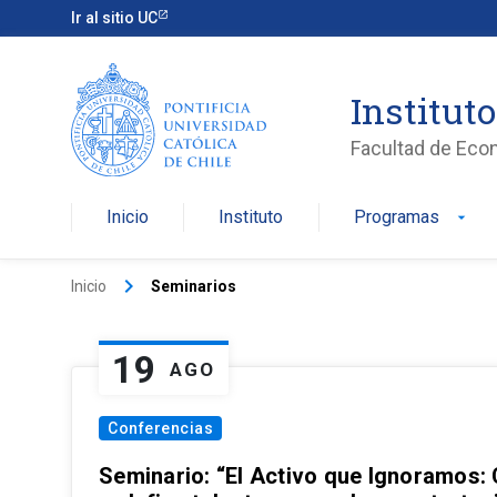
Ir al sitio UC
Institut
Facultad de Eco
Inicio
Instituto
Programas
arrow_drop_down
keyboard_arrow_right
Inicio
Seminarios
19
AGO
Conferencias
Seminario: “El Activo que Ignoramos: