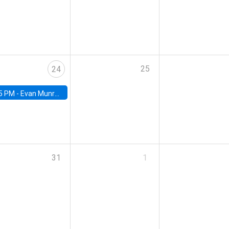
25
24
5 PM -
Evan Munro, Neyman Visiting Assistant Professor in the Department of Statistics at UC Berkeley
31
1