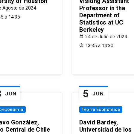
ersity of Houston
Visiting Assistant
Professor in the
e Agosto de 2024
Department of
35 a 14:35
Statistics at UC
Berkeley
24 de Julio de 2024
13:35 a 14:30
8
5
JUN
JUN
oeconomía
Teoría Económica
avo González,
David Bardey,
o Central de Chile
Universidad de los