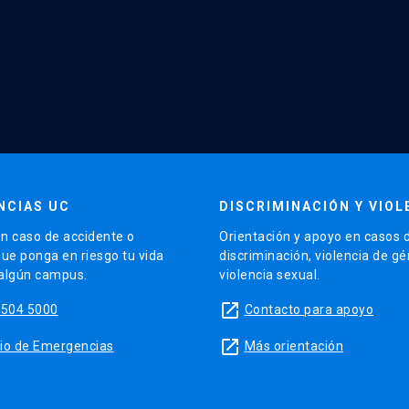
NCIAS UC
DISCRIMINACIÓN Y VIOL
n caso de accidente o
Orientación y apoyo en casos 
que ponga en riesgo tu vida
discriminación, violencia de g
 algún campus.
violencia sexual.
launch
5504 5000
Contacto para apoyo
launch
sitio de Emergencias
Más orientación