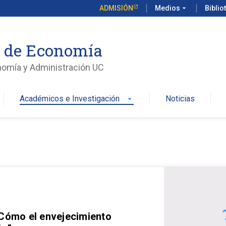
ADMISIÓN
Medios
arrow_drop_down
Biblio
o de Economía
nomía y Administración UC
Académicos e Investigación
Noticias
arrow_drop_down
 Cómo el envejecimiento