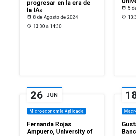
Univ
progresar en la era de
5 d
la IA»
8 de Agosto de 2024
13:
13:30 a 14:30
26
1
JUN
Microeconomía Aplicada
Macr
Fernanda Rojas
Gust
Ampuero, University of
Banc