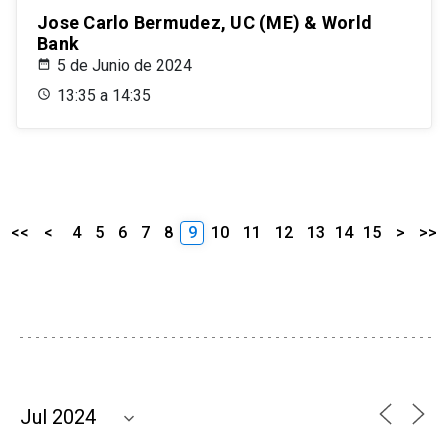
Jose Carlo Bermudez, UC (ME) & World
Bank
5 de Junio de 2024
13:35 a 14:35
<<
<
4
5
6
7
8
9
10
11
12
13
14
15
>
>>