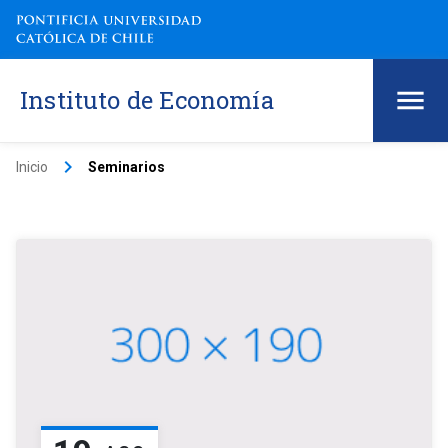
Instituto de Economía
keyboard_arrow_right
Inicio
Seminarios