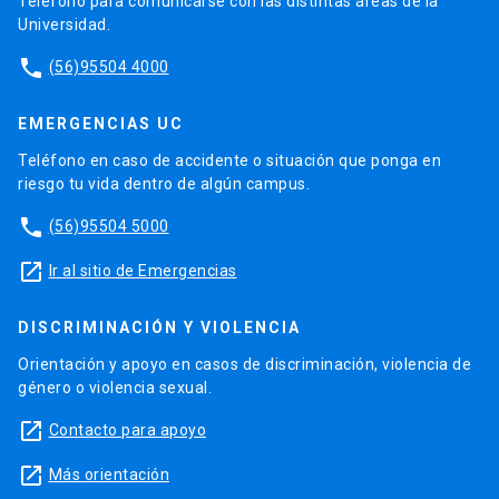
Teléfono para comunicarse con las distintas áreas de la
Universidad.
phone
(56)95504 4000
EMERGENCIAS UC
Teléfono en caso de accidente o situación que ponga en
riesgo tu vida dentro de algún campus.
phone
(56)95504 5000
launch
Ir al sitio de Emergencias
DISCRIMINACIÓN Y VIOLENCIA
Orientación y apoyo en casos de discriminación, violencia de
género o violencia sexual.
launch
Contacto para apoyo
launch
Más orientación