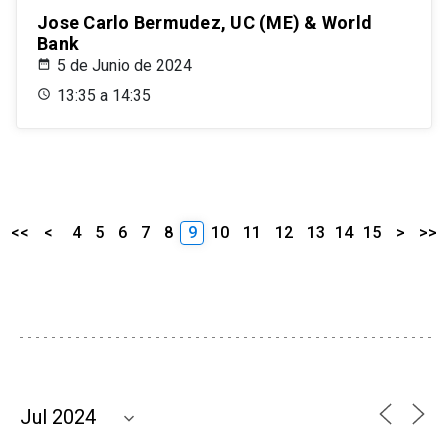
Jose Carlo Bermudez, UC (ME) & World
Bank
5 de Junio de 2024
13:35 a 14:35
<<
<
4
5
6
7
8
9
10
11
12
13
14
15
>
>>