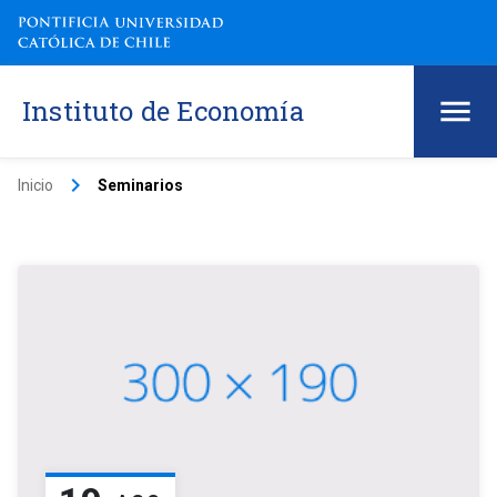
Instituto de Economía
keyboard_arrow_right
Inicio
Seminarios