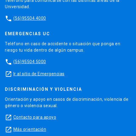
Teléfono para comunicarse con las distintas áreas de la
Universidad.
phone
(56)95504 4000
EMERGENCIAS UC
Teléfono en caso de accidente o situación que ponga en
riesgo tu vida dentro de algún campus.
phone
(56)95504 5000
launch
Ir al sitio de Emergencias
DISCRIMINACIÓN Y VIOLENCIA
Orientación y apoyo en casos de discriminación, violencia de
género o violencia sexual.
launch
Contacto para apoyo
launch
Más orientación