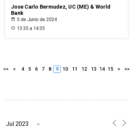
Jose Carlo Bermudez, UC (ME) & World
Bank
5 de Junio de 2024
13:35 a 14:35
<<
<
4
5
6
7
8
9
10
11
12
13
14
15
>
>>