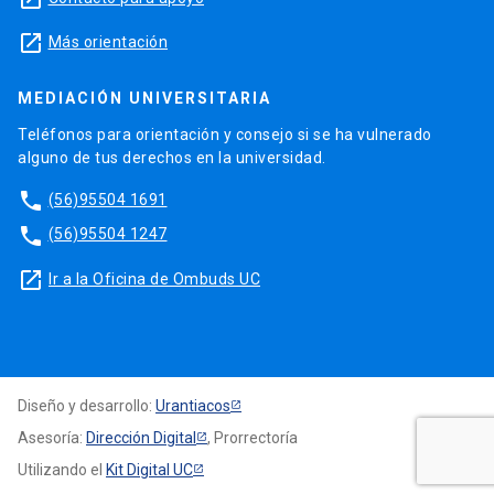
launch
Más orientación
MEDIACIÓN UNIVERSITARIA
Teléfonos para orientación y consejo si se ha vulnerado
alguno de tus derechos en la universidad.
phone
(56)95504 1691
phone
(56)95504 1247
launch
Ir a la Oficina de Ombuds UC
Diseño y desarrollo:
Urantiacos
Asesoría:
Dirección Digital
, Prorrectoría
Utilizando el
Kit Digital UC