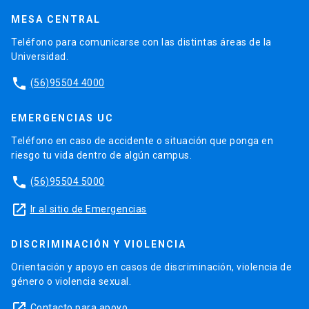
MESA CENTRAL
Teléfono para comunicarse con las distintas áreas de la
Universidad.
phone
(56)95504 4000
EMERGENCIAS UC
Teléfono en caso de accidente o situación que ponga en
riesgo tu vida dentro de algún campus.
phone
(56)95504 5000
launch
Ir al sitio de Emergencias
DISCRIMINACIÓN Y VIOLENCIA
Orientación y apoyo en casos de discriminación, violencia de
género o violencia sexual.
launch
Contacto para apoyo