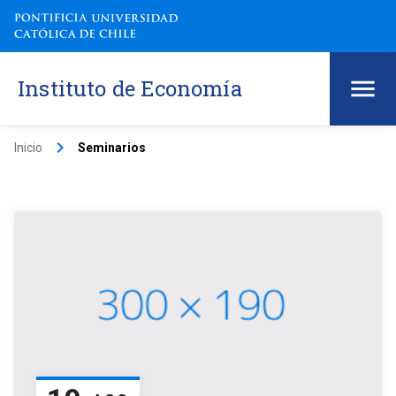
Instituto de Economía
keyboard_arrow_right
Inicio
Seminarios