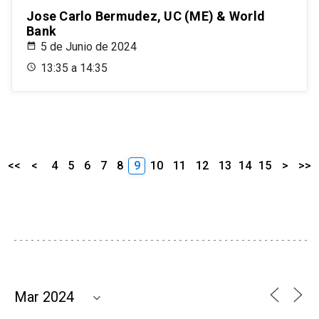
Jose Carlo Bermudez, UC (ME) & World
Bank
5 de Junio de 2024
13:35 a 14:35
<<
<
4
5
6
7
8
9
10
11
12
13
14
15
>
>>