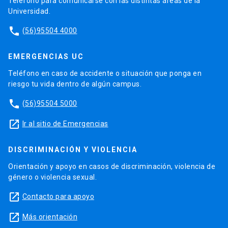
Teléfono para comunicarse con las distintas áreas de la
Universidad.
phone
(56)95504 4000
EMERGENCIAS UC
Teléfono en caso de accidente o situación que ponga en
riesgo tu vida dentro de algún campus.
phone
(56)95504 5000
launch
Ir al sitio de Emergencias
DISCRIMINACIÓN Y VIOLENCIA
Orientación y apoyo en casos de discriminación, violencia de
género o violencia sexual.
launch
Contacto para apoyo
launch
Más orientación