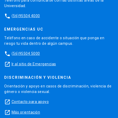
Teléfono para comunicarse con las distintas áreas de la
Universidad.
phone
(56)95504 4000
EMERGENCIAS UC
Teléfono en caso de accidente o situación que ponga en
riesgo tu vida dentro de algún campus.
phone
(56)95504 5000
launch
Ir al sitio de Emergencias
DISCRIMINACIÓN Y VIOLENCIA
Orientación y apoyo en casos de discriminación, violencia de
género o violencia sexual.
launch
Contacto para apoyo
launch
Más orientación