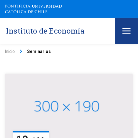
Instituto de Economía
keyboard_arrow_right
Inicio
Seminarios