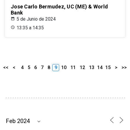
Jose Carlo Bermudez, UC (ME) & World
Bank
5 de Junio de 2024
13:35 a 14:35
<<
<
4
5
6
7
8
9
10
11
12
13
14
15
>
>>