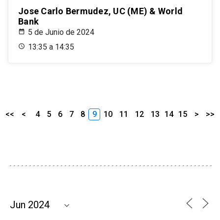
Jose Carlo Bermudez, UC (ME) & World
Bank
5 de Junio de 2024
13:35 a 14:35
<<
<
4
5
6
7
8
9
10
11
12
13
14
15
>
>>