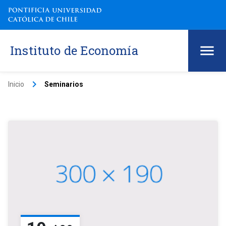
Instituto de Economía
keyboard_arrow_right
Inicio
Seminarios