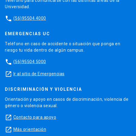
Teléfono para comunicarse con las distintas áreas de la
Universidad.
phone
(56)95504 4000
EMERGENCIAS UC
Teléfono en caso de accidente o situación que ponga en
riesgo tu vida dentro de algún campus.
phone
(56)95504 5000
launch
Ir al sitio de Emergencias
DISCRIMINACIÓN Y VIOLENCIA
Orientación y apoyo en casos de discriminación, violencia de
género o violencia sexual.
launch
Contacto para apoyo
launch
Más orientación