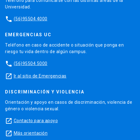
Teléfono para comunicarse con las distintas áreas de la
Universidad.
phone
(56)95504 4000
EMERGENCIAS UC
Teléfono en caso de accidente o situación que ponga en
riesgo tu vida dentro de algún campus.
phone
(56)95504 5000
launch
Ir al sitio de Emergencias
DISCRIMINACIÓN Y VIOLENCIA
Orientación y apoyo en casos de discriminación, violencia de
género o violencia sexual.
launch
Contacto para apoyo
launch
Más orientación