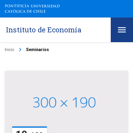
Instituto de Economía
keyboard_arrow_right
Inicio
Seminarios