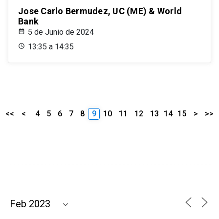
Jose Carlo Bermudez, UC (ME) & World
Bank
5 de Junio de 2024
13:35 a 14:35
<<
<
4
5
6
7
8
9
10
11
12
13
14
15
>
>>