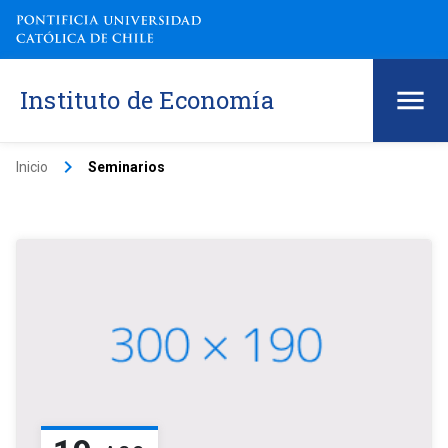
Instituto de Economía
keyboard_arrow_right
Inicio
Seminarios