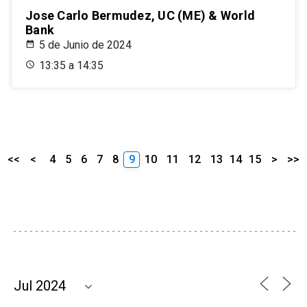
Jose Carlo Bermudez, UC (ME) & World
Bank
5 de Junio de 2024
13:35 a 14:35
<<
<
4
5
6
7
8
9
10
11
12
13
14
15
>
>>