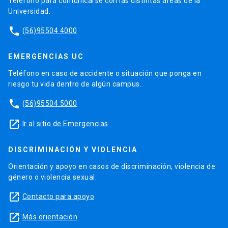
Teléfono para comunicarse con las distintas áreas de la
Universidad.
phone
(56)95504 4000
EMERGENCIAS UC
Teléfono en caso de accidente o situación que ponga en
riesgo tu vida dentro de algún campus.
phone
(56)95504 5000
launch
Ir al sitio de Emergencias
DISCRIMINACIÓN Y VIOLENCIA
Orientación y apoyo en casos de discriminación, violencia de
género o violencia sexual.
launch
Contacto para apoyo
launch
Más orientación