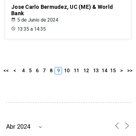
Jose Carlo Bermudez, UC (ME) & World
Bank
5 de Junio de 2024
13:35 a 14:35
<<
<
4
5
6
7
8
9
10
11
12
13
14
15
>
>>