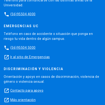
Teléfono para comunicarse con las distintas áreas de la
Universidad.
phone
(56)95504 4000
EMERGENCIAS UC
Teléfono en caso de accidente o situación que ponga en
riesgo tu vida dentro de algún campus.
phone
(56)95504 5000
launch
Ir al sitio de Emergencias
DISCRIMINACIÓN Y VIOLENCIA
Orientación y apoyo en casos de discriminación, violencia de
género o violencia sexual.
launch
Contacto para apoyo
launch
Más orientación