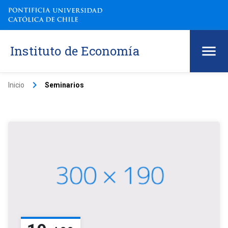
Instituto de Economía
keyboard_arrow_right
Inicio
Seminarios