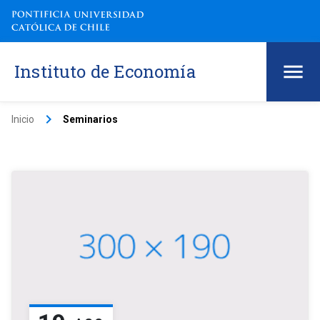
Instituto de Economía
keyboard_arrow_right
Inicio
Seminarios