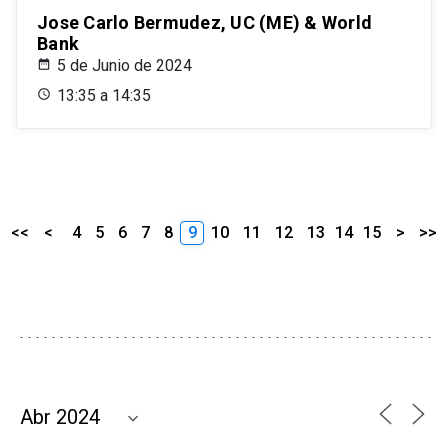
Jose Carlo Bermudez, UC (ME) & World
Bank
5 de Junio de 2024
13:35 a 14:35
<<
<
4
5
6
7
8
9
10
11
12
13
14
15
>
>>