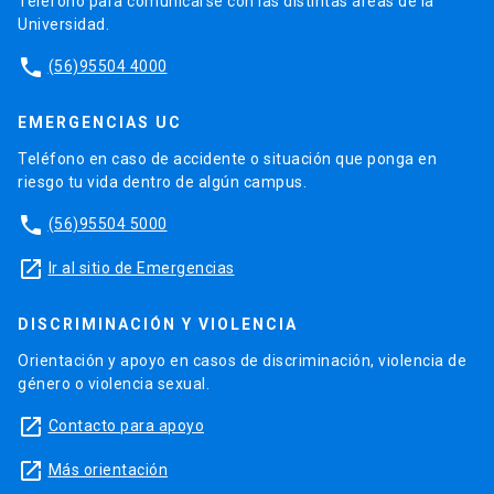
Teléfono para comunicarse con las distintas áreas de la
Universidad.
phone
(56)95504 4000
EMERGENCIAS UC
Teléfono en caso de accidente o situación que ponga en
riesgo tu vida dentro de algún campus.
phone
(56)95504 5000
launch
Ir al sitio de Emergencias
DISCRIMINACIÓN Y VIOLENCIA
Orientación y apoyo en casos de discriminación, violencia de
género o violencia sexual.
launch
Contacto para apoyo
launch
Más orientación