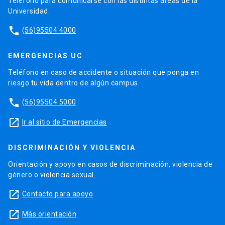
Teléfono para comunicarse con las distintas áreas de la
Universidad.
phone
(56)95504 4000
EMERGENCIAS UC
Teléfono en caso de accidente o situación que ponga en
riesgo tu vida dentro de algún campus.
phone
(56)95504 5000
launch
Ir al sitio de Emergencias
DISCRIMINACIÓN Y VIOLENCIA
Orientación y apoyo en casos de discriminación, violencia de
género o violencia sexual.
launch
Contacto para apoyo
launch
Más orientación