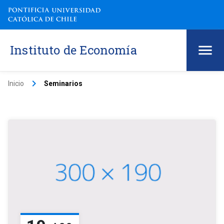
Instituto de Economía
keyboard_arrow_right
Inicio
Seminarios