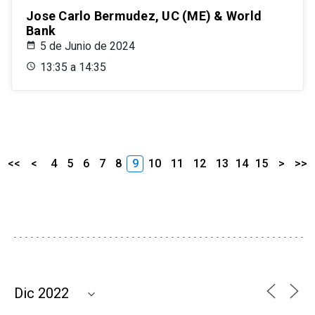
Jose Carlo Bermudez, UC (ME) & World
Bank
5 de Junio de 2024
13:35 a 14:35
<<
<
4
5
6
7
8
9
10
11
12
13
14
15
>
>>