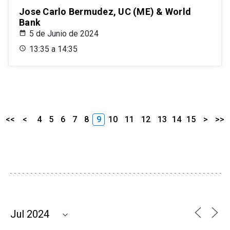
Jose Carlo Bermudez, UC (ME) & World
Bank
5 de Junio de 2024
13:35 a 14:35
<<
<
4
5
6
7
8
9
10
11
12
13
14
15
>
>>