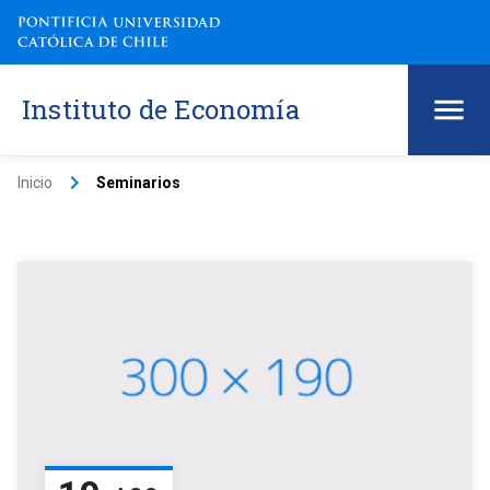
Instituto de Economía
keyboard_arrow_right
Inicio
Seminarios