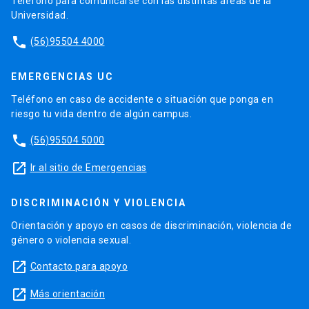
Teléfono para comunicarse con las distintas áreas de la
Universidad.
phone
(56)95504 4000
EMERGENCIAS UC
Teléfono en caso de accidente o situación que ponga en
riesgo tu vida dentro de algún campus.
phone
(56)95504 5000
launch
Ir al sitio de Emergencias
DISCRIMINACIÓN Y VIOLENCIA
Orientación y apoyo en casos de discriminación, violencia de
género o violencia sexual.
launch
Contacto para apoyo
launch
Más orientación