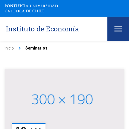
Instituto de Economía
keyboard_arrow_right
Inicio
Seminarios