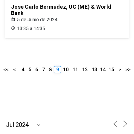
Jose Carlo Bermudez, UC (ME) & World
Bank
5 de Junio de 2024
13:35 a 14:35
<<
<
4
5
6
7
8
9
10
11
12
13
14
15
>
>>