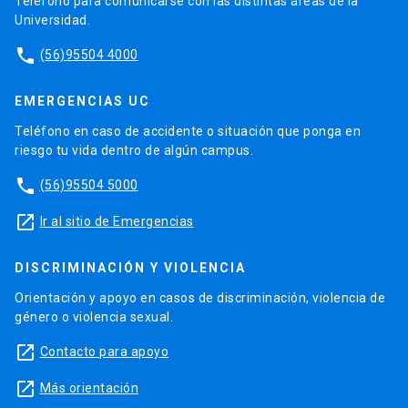
Teléfono para comunicarse con las distintas áreas de la
Universidad.
phone
(56)95504 4000
EMERGENCIAS UC
Teléfono en caso de accidente o situación que ponga en
riesgo tu vida dentro de algún campus.
phone
(56)95504 5000
launch
Ir al sitio de Emergencias
DISCRIMINACIÓN Y VIOLENCIA
Orientación y apoyo en casos de discriminación, violencia de
género o violencia sexual.
launch
Contacto para apoyo
launch
Más orientación