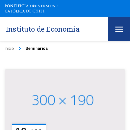
Instituto de Economía
keyboard_arrow_right
Inicio
Seminarios