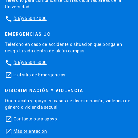
Teléfono para comunicarse con las distintas áreas de la
Universidad.
phone
(56)95504 4000
EMERGENCIAS UC
Teléfono en caso de accidente o situación que ponga en
riesgo tu vida dentro de algún campus.
phone
(56)95504 5000
launch
Ir al sitio de Emergencias
DISCRIMINACIÓN Y VIOLENCIA
Orientación y apoyo en casos de discriminación, violencia de
género o violencia sexual.
launch
Contacto para apoyo
launch
Más orientación