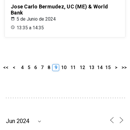
Jose Carlo Bermudez, UC (ME) & World
Bank
5 de Junio de 2024
13:35 a 14:35
<<
<
4
5
6
7
8
9
10
11
12
13
14
15
>
>>