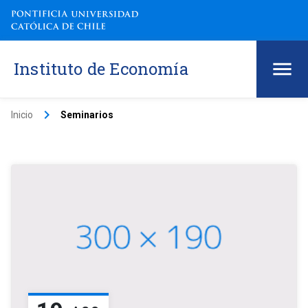
Instituto de Economía
keyboard_arrow_right
Inicio
Seminarios