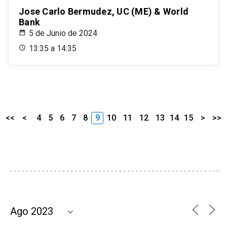
Jose Carlo Bermudez, UC (ME) & World
Bank
5 de Junio de 2024
13:35 a 14:35
<<
<
4
5
6
7
8
9
10
11
12
13
14
15
>
>>