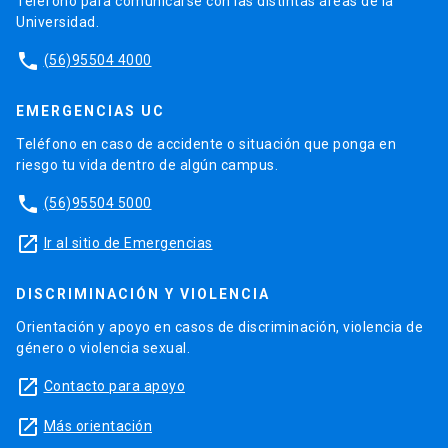
Teléfono para comunicarse con las distintas áreas de la
Universidad.
phone
(56)95504 4000
EMERGENCIAS UC
Teléfono en caso de accidente o situación que ponga en
riesgo tu vida dentro de algún campus.
phone
(56)95504 5000
launch
Ir al sitio de Emergencias
DISCRIMINACIÓN Y VIOLENCIA
Orientación y apoyo en casos de discriminación, violencia de
género o violencia sexual.
launch
Contacto para apoyo
launch
Más orientación