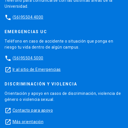
Teléfono para comunicarse con las distintas áreas de la
Universidad.
phone
(56)95504 4000
EMERGENCIAS UC
Teléfono en caso de accidente o situación que ponga en
riesgo tu vida dentro de algún campus.
phone
(56)95504 5000
launch
Ir al sitio de Emergencias
DISCRIMINACIÓN Y VIOLENCIA
Orientación y apoyo en casos de discriminación, violencia de
género o violencia sexual.
launch
Contacto para apoyo
launch
Más orientación