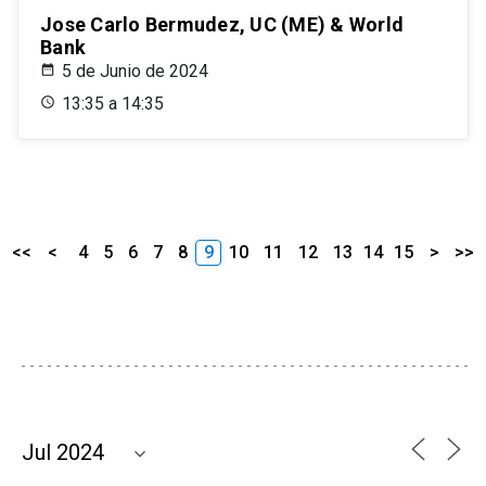
Jose Carlo Bermudez, UC (ME) & World
Bank
5 de Junio de 2024
13:35 a 14:35
<<
<
4
5
6
7
8
9
10
11
12
13
14
15
>
>>