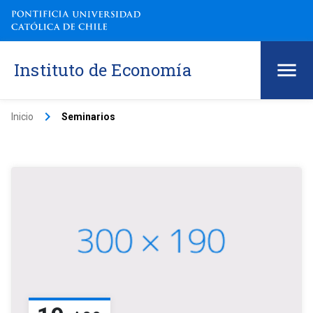
Instituto de Economía
keyboard_arrow_right
Inicio
Seminarios