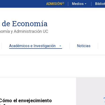
ADMISIÓN
Medios
arrow_drop_down
Biblio
o de Economía
nomía y Administración UC
Académicos e Investigación
Noticias
arrow_drop_down
 Cómo el envejecimiento