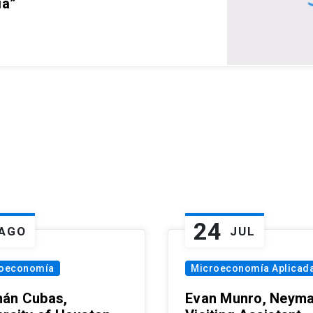
ia”
24
AGO
JUL
oeconomía
Microeconomía Aplicad
án Cubas,
Evan Munro, Neym