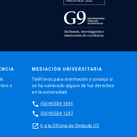
ENCIA
MEDIACIÓN UNIVERSITARIA
de
Teléfonos para orientación y consejo si
énero o
se ha vulnerado alguno de tus derechos
en la universidad.
phone
(56)95504 1691
phone
(56)95504 1247
launch
Ir a la Oficina de Ombuds UC