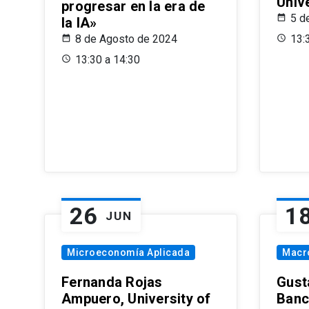
Univ
progresar en la era de
5 d
la IA»
8 de Agosto de 2024
13:
13:30 a 14:30
26
1
JUN
Microeconomía Aplicada
Macr
Fernanda Rojas
Gust
Ampuero, University of
Banc