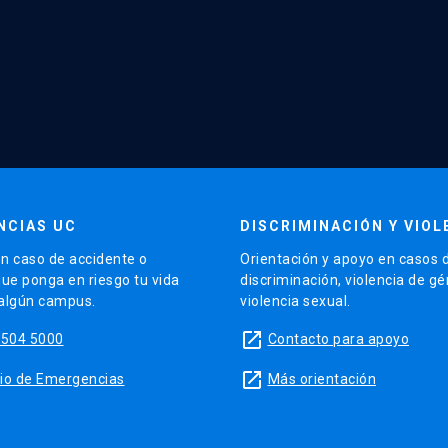
NCIAS UC
DISCRIMINACIÓN Y VIOL
n caso de accidente o
Orientación y apoyo en casos 
que ponga en riesgo tu vida
discriminación, violencia de g
 algún campus.
violencia sexual.
launch
5504 5000
Contacto para apoyo
launch
sitio de Emergencias
Más orientación