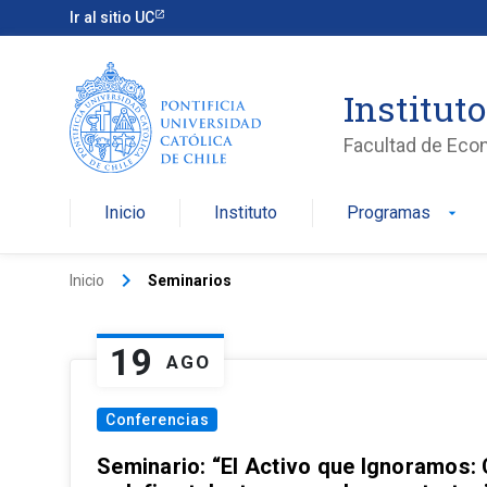
Ir al sitio UC
Institut
Facultad de Eco
Inicio
Instituto
Programas
arrow_drop_down
keyboard_arrow_right
Inicio
Seminarios
19
AGO
Conferencias
Seminario: “El Activo que Ignoramos: