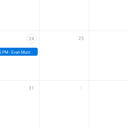
25
24
5 PM -
Evan Munro, Neyman Visiting Assistant Professor in the Department of Statistics at UC Berkeley
31
1