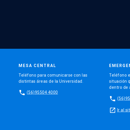
MESA CENTRAL
EMERGE
Teléfono para comunicarse con las
Teléfono e
distintas áreas de la Universidad.
situación 
dentro de
phone
(56)95504 4000
phone
(56)9
launch
Ir al 