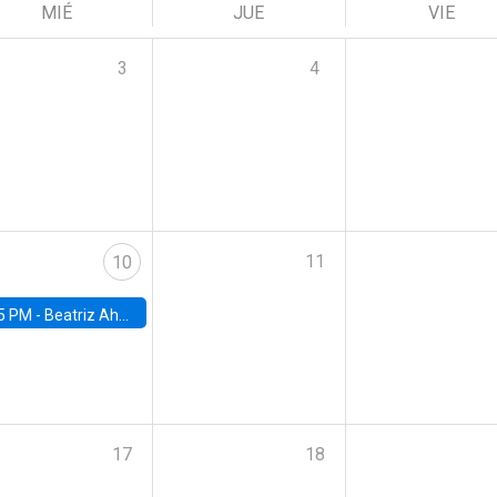
MIÉ
JUE
VIE
3
4
11
10
5 PM -
Beatriz Ahumada, PhD candidate, Universidad de Pittsburgh
17
18