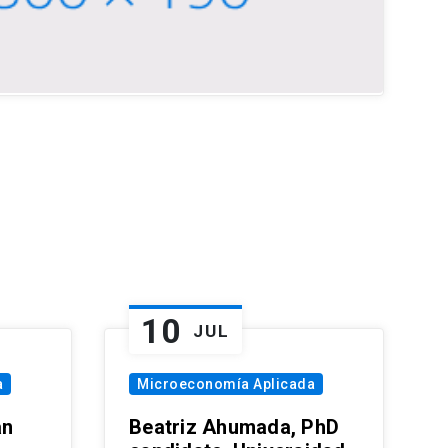
10
JUL
a
Microeconomía Aplicada
an
Beatriz Ahumada, PhD