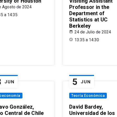
ersity of Houston
Visiting Assistant
Professor in the
e Agosto de 2024
Department of
35 a 14:35
Statistics at UC
Berkeley
24 de Julio de 2024
13:35 a 14:30
8
5
JUN
JUN
oeconomía
Teoría Económica
avo González,
David Bardey,
o Central de Chile
Universidad de los