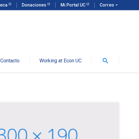
teca
Donaciones
Mi Portal UC
Correo
arrow_drop_down
search
Contacto
Working at Econ UC