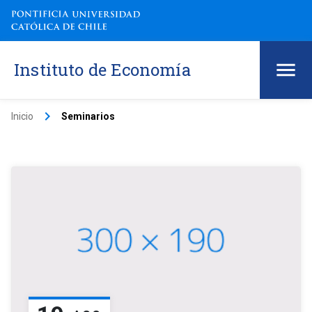
Instituto de Economía
keyboard_arrow_right
Inicio
Seminarios