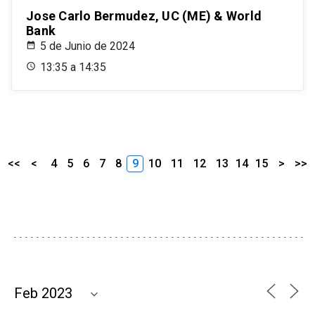
Jose Carlo Bermudez, UC (ME) & World
Bank
5 de Junio de 2024
13:35 a 14:35
<<
<
4
5
6
7
8
9
10
11
12
13
14
15
>
>>