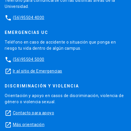
Teléfono para comunicarse con las distintas áreas de la
Universidad.
phone
(56)95504 4000
EMERGENCIAS UC
Teléfono en caso de accidente o situación que ponga en
riesgo tu vida dentro de algún campus.
phone
(56)95504 5000
launch
Ir al sitio de Emergencias
DISCRIMINACIÓN Y VIOLENCIA
Orientación y apoyo en casos de discriminación, violencia de
género o violencia sexual.
launch
Contacto para apoyo
launch
Más orientación