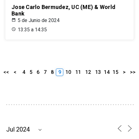
Jose Carlo Bermudez, UC (ME) & World
Bank
5 de Junio de 2024
13:35 a 14:35
<<
<
4
5
6
7
8
9
10
11
12
13
14
15
>
>>