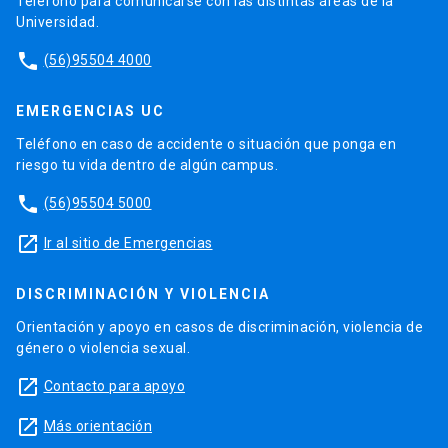
Teléfono para comunicarse con las distintas áreas de la
Universidad.
phone
(56)95504 4000
EMERGENCIAS UC
Teléfono en caso de accidente o situación que ponga en
riesgo tu vida dentro de algún campus.
phone
(56)95504 5000
launch
Ir al sitio de Emergencias
DISCRIMINACIÓN Y VIOLENCIA
Orientación y apoyo en casos de discriminación, violencia de
género o violencia sexual.
launch
Contacto para apoyo
launch
Más orientación