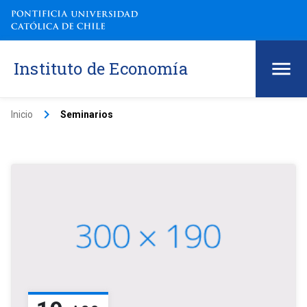
Instituto de Economía
keyboard_arrow_right
Inicio
Seminarios