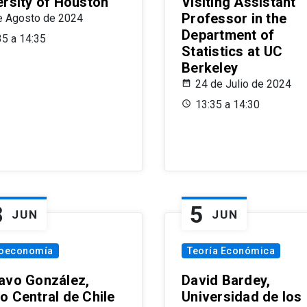
ersity of Houston
Visiting Assistant
Professor in the
e Agosto de 2024
Department of
35 a 14:35
Statistics at UC
Berkeley
24 de Julio de 2024
13:35 a 14:30
8
5
JUN
JUN
oeconomía
Teoría Económica
avo González,
David Bardey,
o Central de Chile
Universidad de los