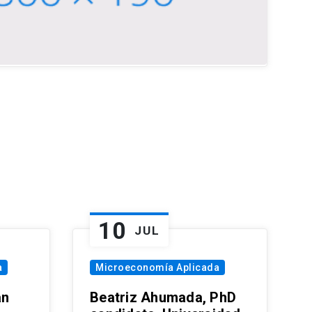
10
JUL
a
Microeconomía Aplicada
an
Beatriz Ahumada, PhD