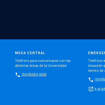
MESA CENTRAL
EMERGE
Teléfono para comunicarse con las
Teléfono e
distintas áreas de la Universidad.
situación 
dentro de
phone
(56)95504 4000
phone
(56)9
launch
Ir al 