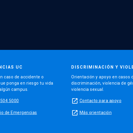
NCIAS UC
DISCRIMINACIÓN Y VIOL
n caso de accidente o
Orientación y apoyo en casos 
que ponga en riesgo tu vida
discriminación, violencia de g
 algún campus.
violencia sexual.
launch
5504 5000
Contacto para apoyo
launch
sitio de Emergencias
Más orientación