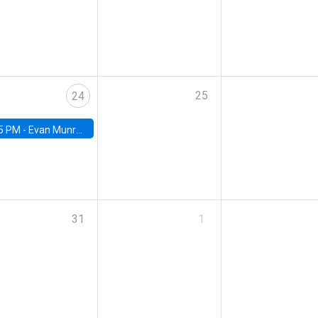
25
24
5 PM -
Evan Munro, Neyman Visiting Assistant Professor in the Department of Statistics at UC Berkeley
31
1