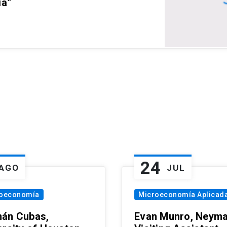
ia”
24
AGO
JUL
oeconomía
Microeconomía Aplicad
án Cubas,
Evan Munro, Neym