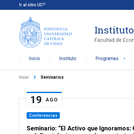
Ir al sitio UC
Institut
Facultad de Eco
Inicio
Instituto
Programas
arrow_drop_down
keyboard_arrow_right
Inicio
Seminarios
19
AGO
Conferencias
Seminario: “El Activo que Ignoramos: