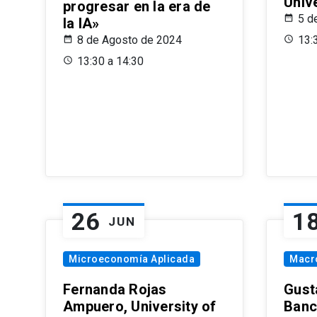
Univ
progresar en la era de
5 d
la IA»
8 de Agosto de 2024
13:
13:30 a 14:30
26
1
JUN
Microeconomía Aplicada
Macr
Fernanda Rojas
Gust
Ampuero, University of
Banc