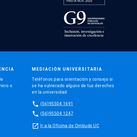
ENCIA
MEDIACIÓN UNIVERSITARIA
de
Teléfonos para orientación y consejo si
énero o
se ha vulnerado alguno de tus derechos
en la universidad.
phone
(56)95504 1691
phone
(56)95504 1247
launch
Ir a la Oficina de Ombuds UC