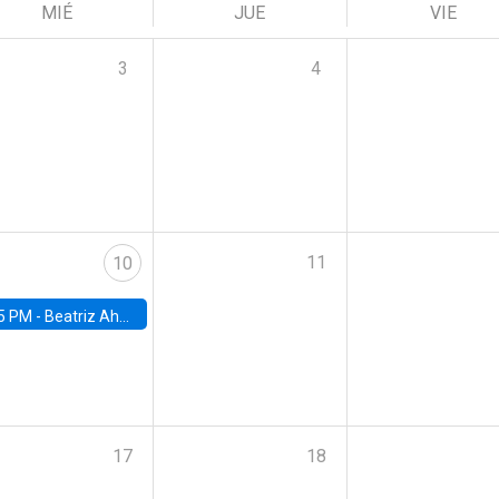
MIÉ
JUE
VIE
3
4
11
10
5 PM -
Beatriz Ahumada, PhD candidate, Universidad de Pittsburgh
17
18