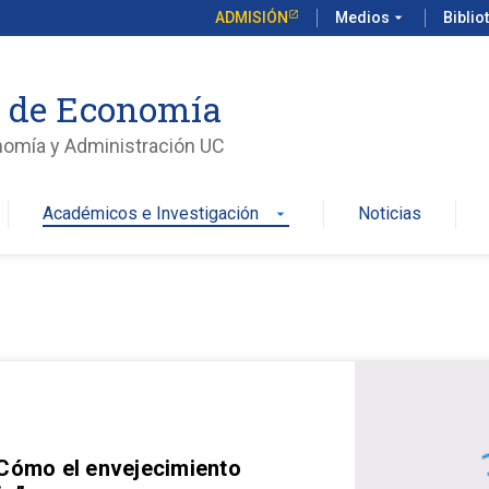
ADMISIÓN
Medios
arrow_drop_down
Biblio
o de Economía
nomía y Administración UC
Académicos e Investigación
Noticias
arrow_drop_down
 Cómo el envejecimiento