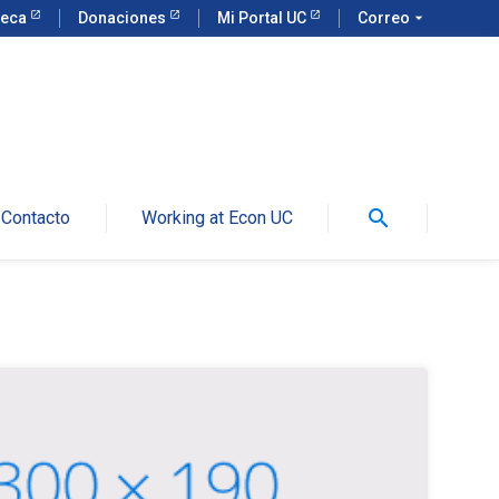
teca
Donaciones
Mi Portal UC
Correo
arrow_drop_down
search
Contacto
Working at Econ UC