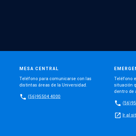
MESA CENTRAL
EMERGE
Teléfono para comunicarse con las
Teléfono e
distintas áreas de la Universidad.
situación 
dentro de
phone
(56)95504 4000
phone
(56)9
launch
Ir al 