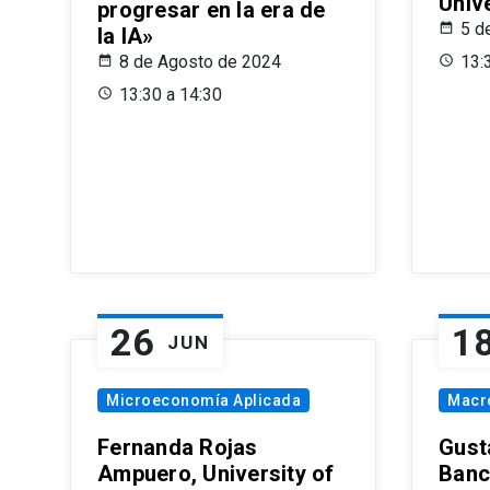
Univ
progresar en la era de
5 d
la IA»
8 de Agosto de 2024
13:
13:30 a 14:30
26
1
JUN
Microeconomía Aplicada
Macr
Fernanda Rojas
Gust
Ampuero, University of
Banc