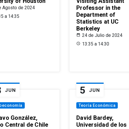
ersity of Houston
Visiting Assistant
Professor in the
e Agosto de 2024
Department of
35 a 14:35
Statistics at UC
Berkeley
24 de Julio de 2024
13:35 a 14:30
8
5
JUN
JUN
oeconomía
Teoría Económica
avo González,
David Bardey,
o Central de Chile
Universidad de los