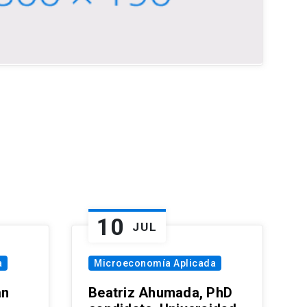
10
JUL
a
Microeconomía Aplicada
an
Beatriz Ahumada, PhD