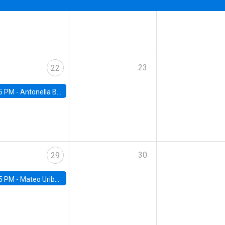
23
22
5 PM -
Antonella Bancalari, Institute for Fiscal Studies (IFS) and Research Associate at University College London (UCL)
30
29
5 PM -
Mateo Uribe-Castro, Universidad de los Andes (Colombia)