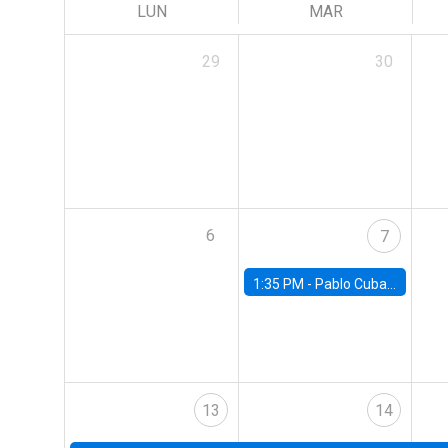
LUN
MAR
29
30
6
7
1:35 PM -
Pablo Cuba, FED Board
13
14