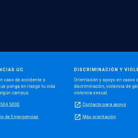
NCIAS UC
DISCRIMINACIÓN Y VIOL
n caso de accidente o
Orientación y apoyo en casos 
que ponga en riesgo tu vida
discriminación, violencia de g
 algún campus.
violencia sexual.
launch
5504 5000
Contacto para apoyo
launch
sitio de Emergencias
Más orientación