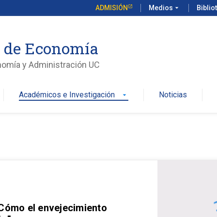
ADMISIÓN
Medios
arrow_drop_down
Biblio
o de Economía
nomía y Administración UC
Académicos e Investigación
Noticias
arrow_drop_down
 Cómo el envejecimiento