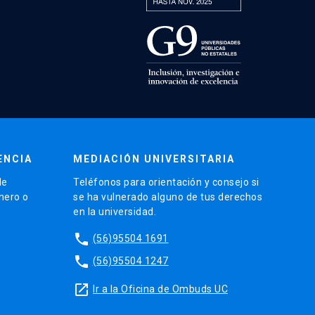
ENCIA
MEDIACIÓN UNIVERSITARIA
de
Teléfonos para orientación y consejo si
énero o
se ha vulnerado alguno de tus derechos
en la universidad.
phone
(56)95504 1691
phone
(56)95504 1247
launch
Ir a la Oficina de Ombuds UC