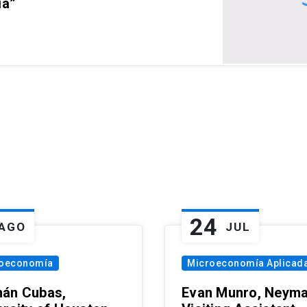
ia”
24
AGO
JUL
oeconomía
Microeconomía Aplicad
án Cubas,
Evan Munro, Neym