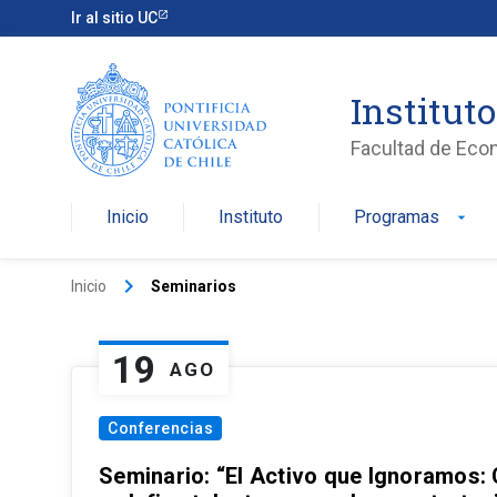
Ir al sitio UC
Institut
Facultad de Eco
Inicio
Instituto
Programas
arrow_drop_down
keyboard_arrow_right
Inicio
Seminarios
19
AGO
Conferencias
Seminario: “El Activo que Ignoramos: