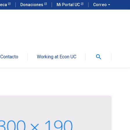
teca
Donaciones
Mi Portal UC
Correo
arrow_drop_down
search
Contacto
Working at Econ UC