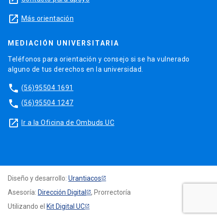
launch
Más orientación
MEDIACIÓN UNIVERSITARIA
Teléfonos para orientación y consejo si se ha vulnerado
alguno de tus derechos en la universidad.
phone
(56)95504 1691
phone
(56)95504 1247
launch
Ir a la Oficina de Ombuds UC
Diseño y desarrollo:
Urantiacos
Asesoría:
Dirección Digital
, Prorrectoría
Utilizando el
Kit Digital UC