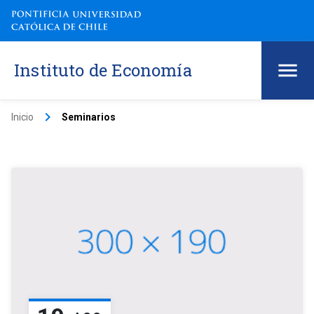
Instituto de Economía
keyboard_arrow_right
Inicio
Seminarios