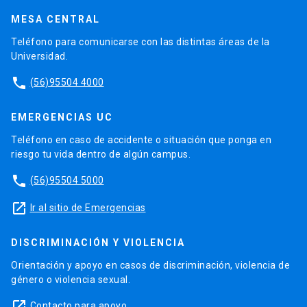
MESA CENTRAL
Teléfono para comunicarse con las distintas áreas de la
Universidad.
phone
(56)95504 4000
EMERGENCIAS UC
Teléfono en caso de accidente o situación que ponga en
riesgo tu vida dentro de algún campus.
phone
(56)95504 5000
launch
Ir al sitio de Emergencias
DISCRIMINACIÓN Y VIOLENCIA
Orientación y apoyo en casos de discriminación, violencia de
género o violencia sexual.
launch
Contacto para apoyo