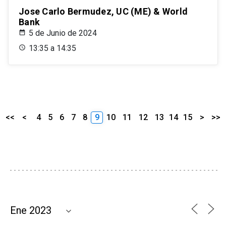
Jose Carlo Bermudez, UC (ME) & World
Bank
5 de Junio de 2024
13:35 a 14:35
<<
<
4
5
6
7
8
9
10
11
12
13
14
15
>
>>