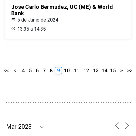
Jose Carlo Bermudez, UC (ME) & World
Bank
5 de Junio de 2024
13:35 a 14:35
<<
<
4
5
6
7
8
9
10
11
12
13
14
15
>
>>