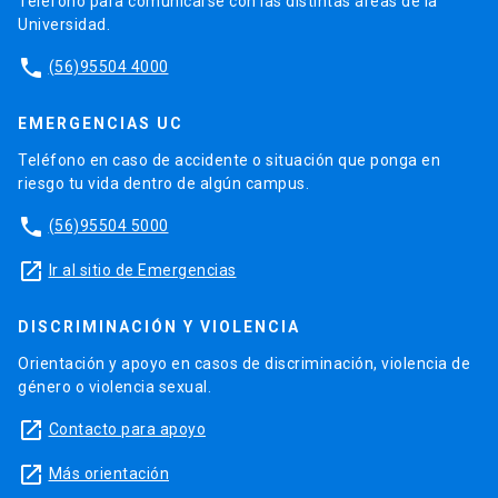
Teléfono para comunicarse con las distintas áreas de la
Universidad.
phone
(56)95504 4000
EMERGENCIAS UC
Teléfono en caso de accidente o situación que ponga en
riesgo tu vida dentro de algún campus.
phone
(56)95504 5000
launch
Ir al sitio de Emergencias
DISCRIMINACIÓN Y VIOLENCIA
Orientación y apoyo en casos de discriminación, violencia de
género o violencia sexual.
launch
Contacto para apoyo
launch
Más orientación