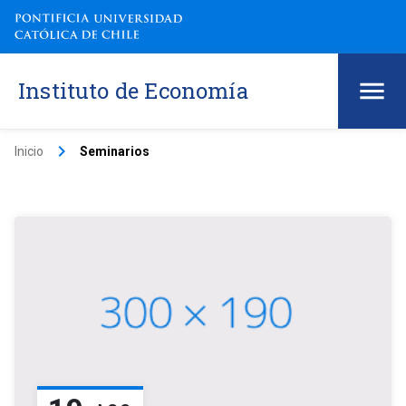
Instituto de Economía
keyboard_arrow_right
Inicio
Seminarios