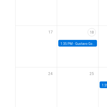
17
18
1:35 PM -
Gustavo González, Banco Central de Chile
24
25
1:3