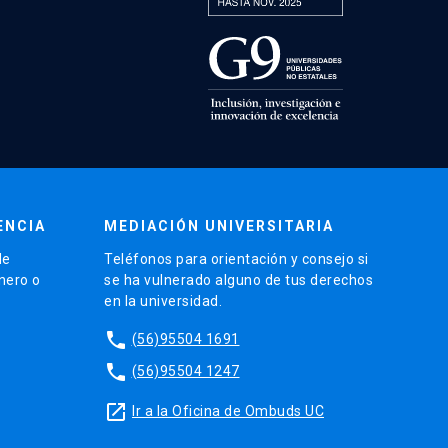
ENCIA
MEDIACIÓN UNIVERSITARIA
de
Teléfonos para orientación y consejo si
énero o
se ha vulnerado alguno de tus derechos
en la universidad.
phone
(56)95504 1691
phone
(56)95504 1247
launch
Ir a la Oficina de Ombuds UC