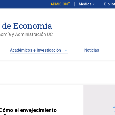
ADMISIÓN
Medios
arrow_drop_down
Biblio
o de Economía
nomía y Administración UC
Académicos e Investigación
Noticias
arrow_drop_down
 Cómo el envejecimiento