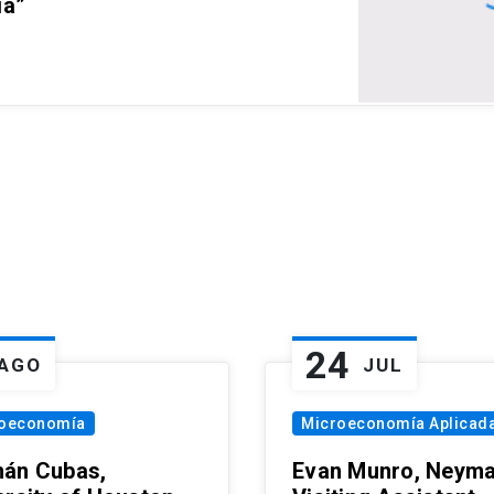
ia”
24
AGO
JUL
oeconomía
Microeconomía Aplicad
án Cubas,
Evan Munro, Neym