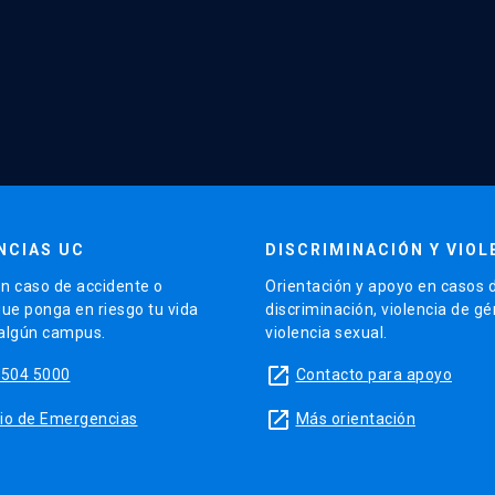
NCIAS UC
DISCRIMINACIÓN Y VIOL
n caso de accidente o
Orientación y apoyo en casos 
que ponga en riesgo tu vida
discriminación, violencia de g
 algún campus.
violencia sexual.
launch
5504 5000
Contacto para apoyo
launch
sitio de Emergencias
Más orientación