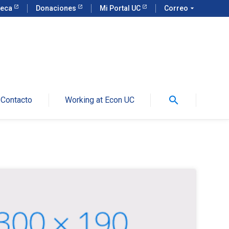
teca
Donaciones
Mi Portal UC
Correo
arrow_drop_down
search
Contacto
Working at Econ UC