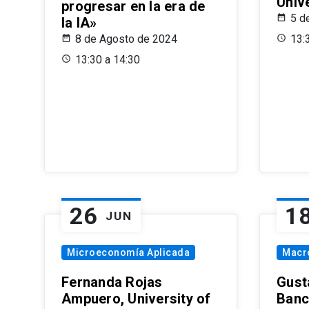
Univ
progresar en la era de
5 d
la IA»
8 de Agosto de 2024
13:
13:30 a 14:30
26
1
JUN
Microeconomía Aplicada
Macr
Fernanda Rojas
Gust
Ampuero, University of
Banc