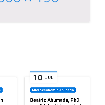
10
JUL
a
Microeconomía Aplicada
an
Beatriz Ahumada, PhD