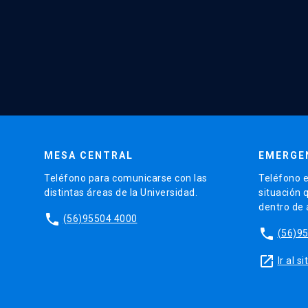
MESA CENTRAL
EMERGE
Teléfono para comunicarse con las
Teléfono e
distintas áreas de la Universidad.
situación 
dentro de
phone
(56)95504 4000
phone
(56)9
launch
Ir al 