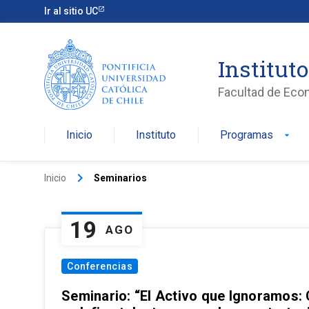
Ir al sitio UC
Institut
Facultad de Eco
Inicio
Instituto
Programas
arrow_drop_down
keyboard_arrow_right
Inicio
Seminarios
19
AGO
Conferencias
Seminario: “El Activo que Ignoramos: