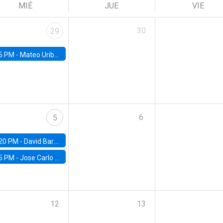
MIÉ
JUE
VIE
30
29
5 PM -
Mateo Uribe-Castro, Universidad de los Andes (Colombia)
6
5
20 PM -
David Bardey, Universidad de los Andes - CEDE
5 PM -
Jose Carlo Bermudez, UC (ME) & World Bank
12
13