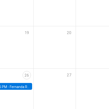
19
20
27
26
5 PM -
Fernanda Rojas Ampuero, University of Wisconsin-Madison