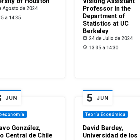
ersity of Houston
Visiting Assistant
Professor in the
e Agosto de 2024
Department of
35 a 14:35
Statistics at UC
Berkeley
24 de Julio de 2024
13:35 a 14:30
8
5
JUN
JUN
oeconomía
Teoría Económica
avo González,
David Bardey,
o Central de Chile
Universidad de los