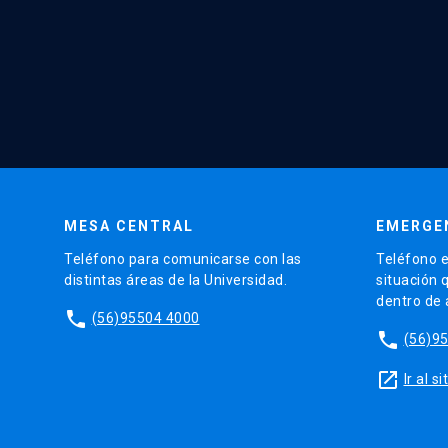
MESA CENTRAL
EMERGE
Teléfono para comunicarse con las
Teléfono e
distintas áreas de la Universidad.
situación 
dentro de
phone
(56)95504 4000
phone
(56)9
launch
Ir al 