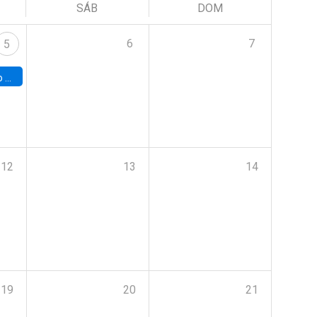
SÁB
DOM
6
7
5
a (UAB)
12
13
14
19
20
21