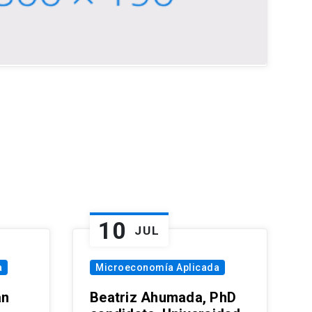
10
JUL
a
Microeconomía Aplicada
an
Beatriz Ahumada, PhD