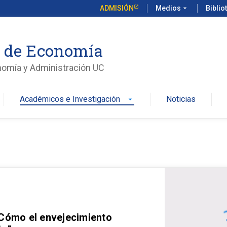
ADMISIÓN
Medios
arrow_drop_down
Biblio
o de Economía
nomía y Administración UC
Académicos e Investigación
Noticias
arrow_drop_down
 Cómo el envejecimiento