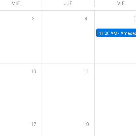
MIÉ
JUE
VIE
3
4
11:00 AM -
Amedeo Piolatto, Universidad Autónoma de Barcelon
10
11
17
18