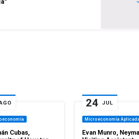
ia”
24
AGO
JUL
oeconomía
Microeconomía Aplicad
án Cubas,
Evan Munro, Neym