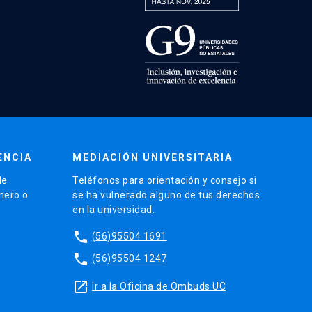
ENCIA
MEDIACIÓN UNIVERSITARIA
de
Teléfonos para orientación y consejo si
énero o
se ha vulnerado alguno de tus derechos
en la universidad.
phone
(56)95504 1691
phone
(56)95504 1247
launch
Ir a la Oficina de Ombuds UC