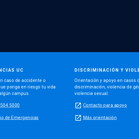
NCIAS UC
DISCRIMINACIÓN Y VIOL
n caso de accidente o
Orientación y apoyo en casos 
que ponga en riesgo tu vida
discriminación, violencia de g
 algún campus.
violencia sexual.
launch
5504 5000
Contacto para apoyo
launch
sitio de Emergencias
Más orientación