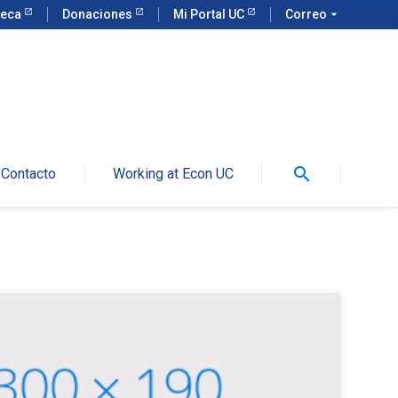
teca
Donaciones
Mi Portal UC
Correo
arrow_drop_down
search
Contacto
Working at Econ UC