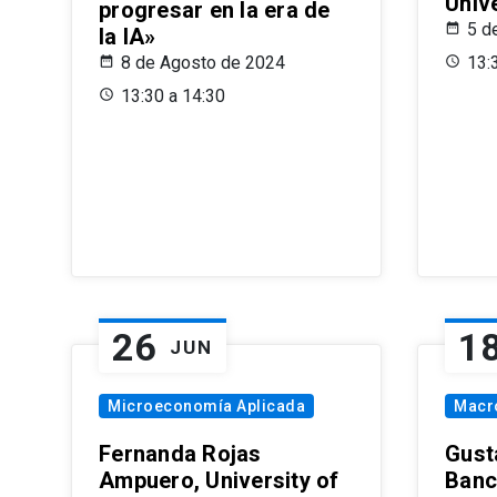
Univ
progresar en la era de
5 d
la IA»
8 de Agosto de 2024
13:
13:30 a 14:30
26
1
JUN
Microeconomía Aplicada
Macr
Fernanda Rojas
Gust
Ampuero, University of
Banc