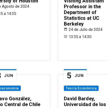
ersity of Houston
Visiting Assistant
Professor in the
e Agosto de 2024
Department of
35 a 14:35
Statistics at UC
Berkeley
24 de Julio de 2024
13:35 a 14:30
8
5
JUN
JUN
oeconomía
Teoría Económica
avo González,
David Bardey,
o Central de Chile
Universidad de los