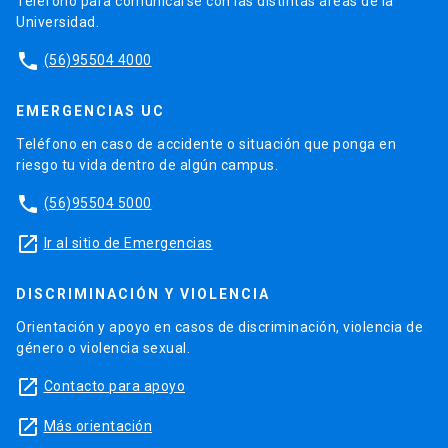
Teléfono para comunicarse con las distintas áreas de la
Universidad.
phone
(56)95504 4000
EMERGENCIAS UC
Teléfono en caso de accidente o situación que ponga en
riesgo tu vida dentro de algún campus.
phone
(56)95504 5000
launch
Ir al sitio de Emergencias
DISCRIMINACIÓN Y VIOLENCIA
Orientación y apoyo en casos de discriminación, violencia de
género o violencia sexual.
launch
Contacto para apoyo
launch
Más orientación