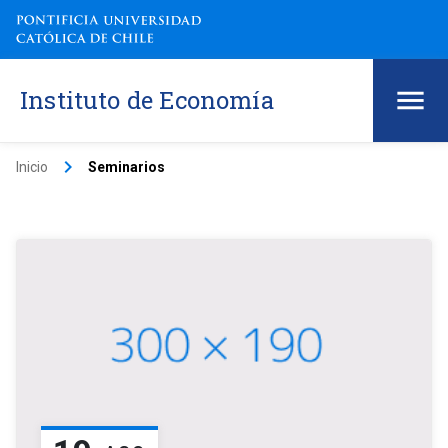
Instituto de Economía
keyboard_arrow_right
Inicio
Seminarios