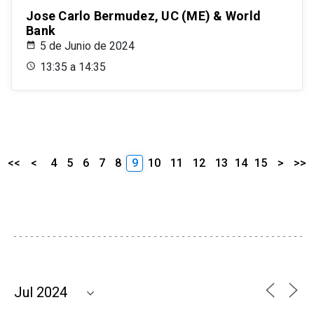
Jose Carlo Bermudez, UC (ME) & World
Bank
5 de Junio de 2024
13:35 a 14:35
<<
<
4
5
6
7
8
9
10
11
12
13
14
15
>
>>