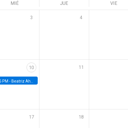
MIÉ
JUE
VIE
3
4
11
10
5 PM -
Beatriz Ahumada, PhD candidate, Universidad de Pittsburgh
17
18