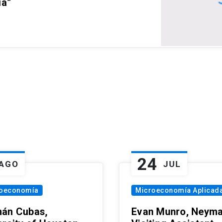
ia”
24
AGO
JUL
oeconomía
Microeconomía Aplicad
án Cubas,
Evan Munro, Neym