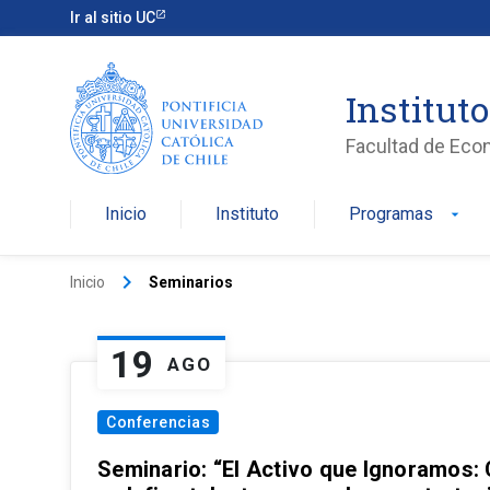
Ir al sitio UC
Institut
Facultad de Eco
Inicio
Instituto
Programas
arrow_drop_down
keyboard_arrow_right
Inicio
Seminarios
19
AGO
Conferencias
Seminario: “El Activo que Ignoramos: