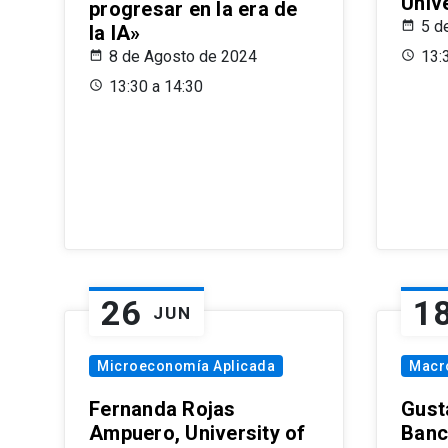
Univ
progresar en la era de
5 d
la IA»
8 de Agosto de 2024
13:
13:30 a 14:30
26
1
JUN
Microeconomía Aplicada
Macr
Fernanda Rojas
Gust
Ampuero, University of
Banc