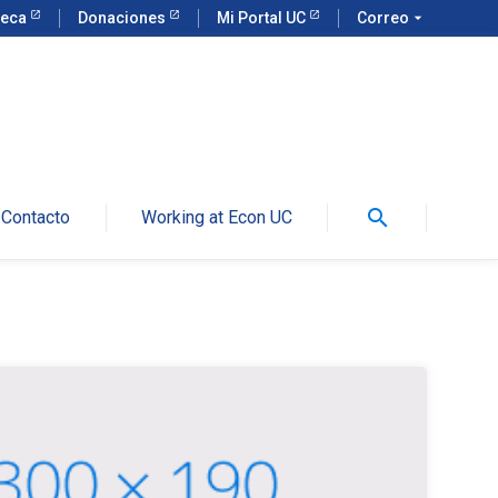
teca
Donaciones
Mi Portal UC
Correo
arrow_drop_down
search
Contacto
Working at Econ UC