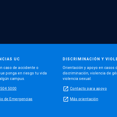
NCIAS UC
DISCRIMINACIÓN Y VIOL
n caso de accidente o
Orientación y apoyo en casos 
que ponga en riesgo tu vida
discriminación, violencia de g
 algún campus.
violencia sexual.
launch
5504 5000
Contacto para apoyo
launch
sitio de Emergencias
Más orientación