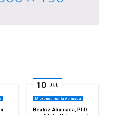
10
JUL
a
Microeconomía Aplicada
an
Beatriz Ahumada, PhD