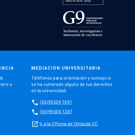
ENCIA
MEDIACIÓN UNIVERSITARIA
de
Teléfonos para orientación y consejo si
énero o
se ha vulnerado alguno de tus derechos
en la universidad.
phone
(56)95504 1691
phone
(56)95504 1247
launch
Ir a la Oficina de Ombuds UC