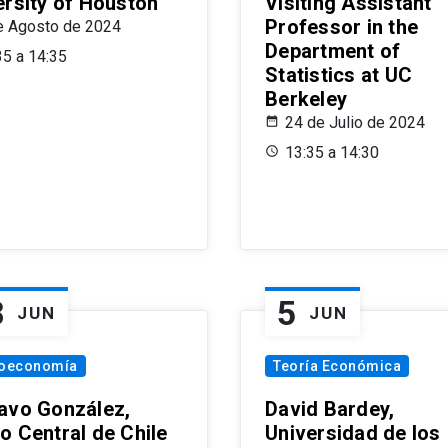
ersity of Houston
Visiting Assistant
Professor in the
e Agosto de 2024
Department of
35 a 14:35
Statistics at UC
Berkeley
24 de Julio de 2024
13:35 a 14:30
8
5
JUN
JUN
oeconomía
Teoría Económica
avo González,
David Bardey,
o Central de Chile
Universidad de los