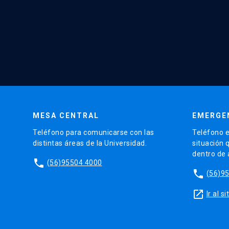
MESA CENTRAL
EMERGE
Teléfono para comunicarse con las
Teléfono e
distintas áreas de la Universidad.
situación 
dentro de
phone
(56)95504 4000
phone
(56)9
launch
Ir al 