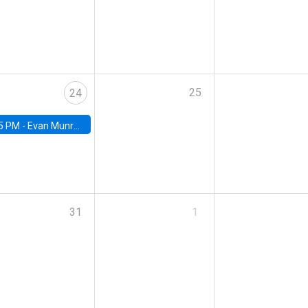
25
24
5 PM -
Evan Munro, Neyman Visiting Assistant Professor in the Department of Statistics at UC Berkeley
31
1