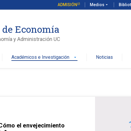
ADMISIÓN
Medios
arrow_drop_down
Biblio
o de Economía
nomía y Administración UC
Académicos e Investigación
Noticias
arrow_drop_down
 Cómo el envejecimiento